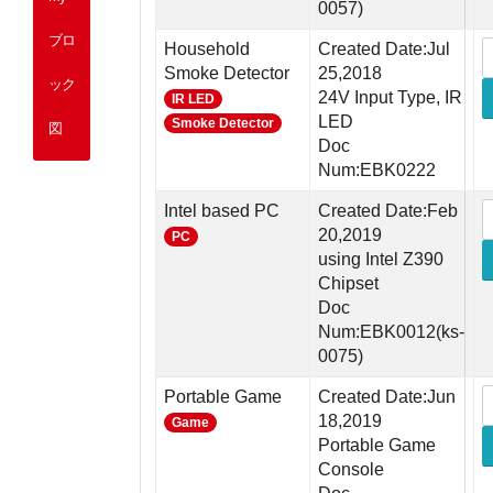
0057)
ブロ
Household
Created Date:Jul
Smoke Detector
25,2018
ック
24V Input Type, IR
IR LED
LED
Smoke Detector
図
Doc
Num:EBK0222
Intel based PC
Created Date:Feb
20,2019
PC
using Intel Z390
Chipset
Doc
Num:EBK0012(ks-
0075)
Portable Game
Created Date:Jun
18,2019
Game
Portable Game
Console