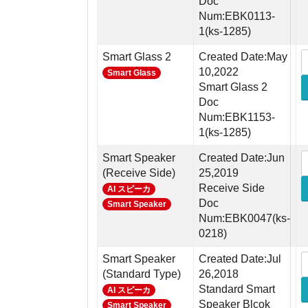
Doc
Num:EBK0113-
1(ks-1285)
Smart Glass 2
Created Date:May
10,2022
Smart Glass
Smart Glass 2
Doc
Num:EBK1153-
1(ks-1285)
Smart Speaker
Created Date:Jun
(Receive Side)
25,2019
Receive Side
AI スピーカ
Doc
Smart Speaker
Num:EBK0047(ks-
0218)
Smart Speaker
Created Date:Jul
(Standard Type)
26,2018
Standard Smart
AI スピーカ
Speaker Blcok
Smart Speaker