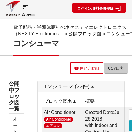
sort
ログイン/無料会員登録
JP/
EN
製品カ
検索機
ブロッ
テゴリ
能
ク図
SPECIAL
information
電子部品・半導体商社のネクスティエレクトロニクス
CONTENT
（NEXTY Electronics）
»
公開ブロック図
» コンシュー
IC
RFアン
ブロック
e-
コンシューマ
ネクスト
プ検索
図機能概
NEXTY
ディスク
テクノロ
要
カタログ
リート
レベルダ
ジーズ
(PDF)
イアグラ
公開ブロ
ディスプ
セミナ
ム作成
ック図
e-
レイ
ー・イベ
使い方動画
CSV出力
NEXTY
複数型名
Myブロ
受動部品
ント
概要
をまとめ
ック図
機構部品
(PDF)
て探す
※会員限
公開
水晶部品
コンシューマ (22件)
e-
類似品検
定
中ブ
NEXTY使
機能部品
索
ロッ
い方動画
電源部品
搭載メー
ブロック図名▲
概要
ク図
カー一覧
その他部
一覧
部品検索
品
Air Conditioner
Created Date:Jul
編
オ
26,2018
Air Conditioner
ブロック
ー
with Indoor and
エアコン
図編
ト
Outdoor Unit