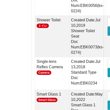
Doc
Num:EBK0056(ks-
0224)
Shower Toilet
Created Date:Jul
10,2019
トイレ
Shower Toilet
Seat
Doc
Num:EBK0073(ks-
0274)
Single-lens
Created Date:Jul
Reflex Camera
13,2018
Standard Type
Camera
Doc
Num:EBK0234
Smart Glass 1
Created Date:May
10,2022
Smart Glass
Smart Glass 1