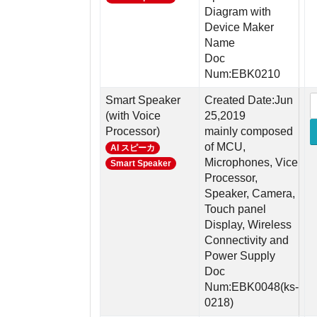
Diagram with
Device Maker
Name
Doc
Num:EBK0210
Smart Speaker
Created Date:Jun
(with Voice
25,2019
Processor)
mainly composed
of MCU,
AI スピーカ
Microphones, Vice
Smart Speaker
Processor,
Speaker, Camera,
Touch panel
Display, Wireless
Connectivity and
Power Supply
Doc
Num:EBK0048(ks-
0218)