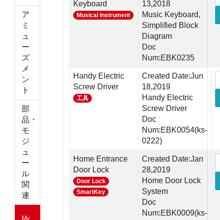
Keyboard
13,2018
ア
Music Keyboard,
Musical Instrument
ミ
Simplified Block
ュ
Diagram
ー
Doc
ズ
Num:EBK0235
メ
Handy Electric
Created Date:Jun
ン
Screw Driver
18,2019
ト
Handy Electric
工具
Screw Driver
部
Doc
品・
Num:EBK0054(ks-
モ
0222)
ジ
ュ
Home Entrance
Created Date:Jan
ー
Door Lock
28,2019
ル
Home Door Lock
Door Lock
関
System
SmartKey
連
Doc
Num:EBK0009(ks-
My