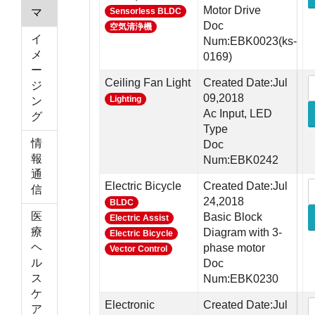
Motor Drive
マ
Sensorless BLDC
Doc
空気清浄機
イ
Num:EBK0023(ks-
メ
0169)
ー
Ceiling Fan Light
Created Date:Jul
ジ
09,2018
Lighting
ン
Ac Input, LED
グ
Type
情
Doc
報
Num:EBK0242
通
Electric Bicycle
Created Date:Jul
信
24,2018
BLDC
医
Basic Block
Electric Assist
療
Diagram with 3-
Electric Bicycle
ヘ
phase motor
Vector Control
ル
Doc
ス
Num:EBK0230
ケ
Electronic
Created Date:Jul
ア