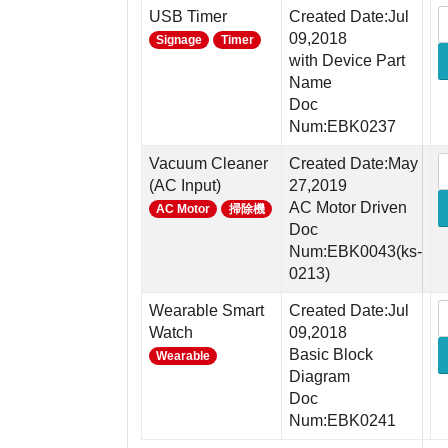
USB Timer
Created Date:Jul
09,2018
Signage
Timer
with Device Part
Name
Doc
Num:EBK0237
Vacuum Cleaner
Created Date:May
(AC Input)
27,2019
AC Motor Driven
AC Motor
掃除機
Doc
Num:EBK0043(ks-
0213)
Wearable Smart
Created Date:Jul
Watch
09,2018
Basic Block
Wearable
Diagram
Doc
Num:EBK0241