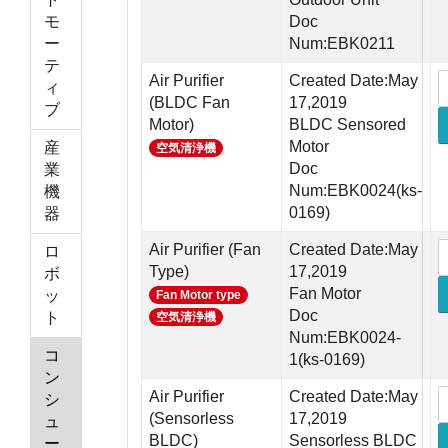
モ
Doc
ー
Num:EBK0211
テ
Air Purifier
Created Date:May
ィ
(BLDC Fan
17,2019
ブ
Motor)
BLDC Sensored
Motor
産
空気清浄機
Doc
業
Num:EBK0024(ks-
機
0169)
器
Air Purifier (Fan
Created Date:May
ロ
Type)
17,2019
ボ
Fan Motor
ッ
Fan Motor type
Doc
ト
空気清浄機
Num:EBK0024-
コ
1(ks-0169)
ン
Air Purifier
Created Date:May
シ
(Sensorless
17,2019
ュ
BLDC)
Sensorless BLDC
ー