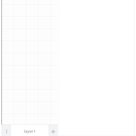
Camera
(Image Sensor)
VGx769A
ST
Mic/Camera
On/Off Button
Volume
Button(Up)
Volume
Button(Down)
Speaker
Power AM
(Right)
layer1
Speaker