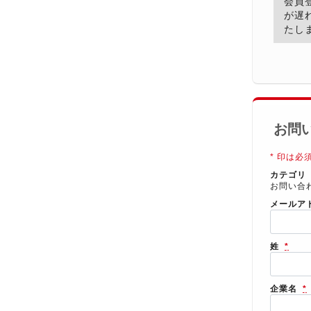
会員
が遅
たし
お問
* 印は必
カテゴリ
お問い合
メールア
姓
*
企業名
*