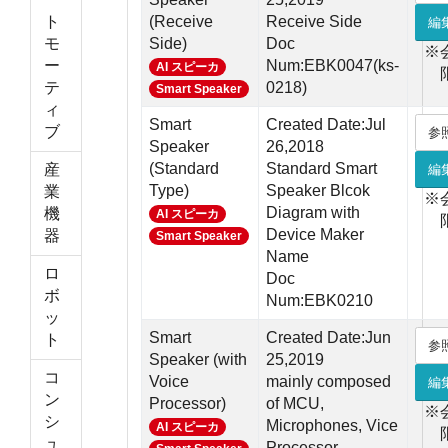
ト
(Receive
Receive Side
編
モ
Side)
Doc
※
ー
Num:EBK0047(ks-
AI スピーカ
テ
0218)
Smart Speaker
ィ
Smart
Created Date:Jul
ブ
参
Speaker
26,2018
(Standard
Standard Smart
産
編
Type)
Speaker Blcok
業
※
Diagram with
機
AI スピーカ
Device Maker
器
Smart Speaker
Name
ロ
Doc
ボ
Num:EBK0210
ッ
Smart
Created Date:Jun
ト
参
Speaker (with
25,2019
コ
Voice
mainly composed
編
ン
Processor)
of MCU,
※
シ
Microphones, Vice
AI スピーカ
ュ
Processor,