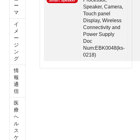
Smart Speaker
ー
Speaker, Camera,
マ
Touch panel
Display, Wireless
イ
Connectivity and
メ
Power Supply
ー
Doc
ジ
Num:EBK0048(ks-
ン
0218)
グ
情
報
通
信
医
療
ヘ
ル
ス
ケ