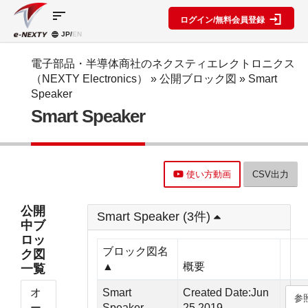
sort
ログイン/無料会員登録
JP/
EN
製品カ
検索機
ブロッ
テゴリ
能
ク図
SPECIAL
information
電子部品・半導体商社のネクスティエレクトロニクス
CONTENT
（NEXTY Electronics）
»
公開ブロック図
» Smart
IC
RFアン
ブロック
e-
Speaker
ネクスト
プ検索
図機能概
NEXTY
ディスク
Smart Speaker
テクノロ
要
カタログ
リート
レベルダ
ジーズ
(PDF)
イアグラ
公開ブロ
ディスプ
セミナ
ム作成
ック図
e-
レイ
ー・イベ
NEXTY
複数型名
Myブロ
受動部品
ント
概要
使い方動画
CSV出力
をまとめ
ック図
機構部品
(PDF)
て探す
※会員限
水晶部品
e-
類似品検
定
公開
NEXTY使
Smart Speaker (3件)
機能部品
索
中ブ
い方動画
電源部品
搭載メー
ロッ
カー一覧
その他部
ブロック図名
ク図
部品検索
品
▲
概要
一覧
編
ブロック
オ
Smart
Created Date:Jun
参
図編
ー
Speaker
25,2019