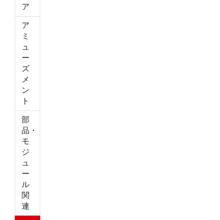
ア
ア
ミ
ュ
ー
ズ
メ
ン
ト
部
品・
モ
ジ
ュ
ー
ル
関
連