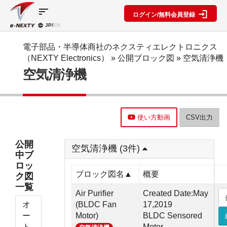
sort
ログイン/無料会員登録
JP/
EN
製品カ
検索機
ブロッ
テゴリ
能
ク図
SPECIAL
information
電子部品・半導体商社のネクスティエレクトロニクス
CONTENT
（NEXTY Electronics）
»
公開ブロック図
» 空気清浄機
IC
RFアン
ブロック
e-
空気清浄機
ネクスト
プ検索
図機能概
NEXTY
ディスク
テクノロ
要
カタログ
リート
レベルダ
ジーズ
(PDF)
イアグラ
公開ブロ
ディスプ
セミナ
ム作成
ック図
e-
レイ
ー・イベ
使い方動画
CSV出力
NEXTY
複数型名
Myブロ
受動部品
ント
概要
をまとめ
ック図
機構部品
(PDF)
て探す
※会員限
公開
水晶部品
空気清浄機 (3件)
e-
類似品検
定
中ブ
NEXTY使
機能部品
索
ロッ
い方動画
電源部品
搭載メー
ブロック図名▲
概要
ク図
カー一覧
その他部
一覧
部品検索
品
Air Purifier
Created Date:May
編
オ
(BLDC Fan
17,2019
ブロック
ー
Motor)
BLDC Sensored
図編
ト
Motor