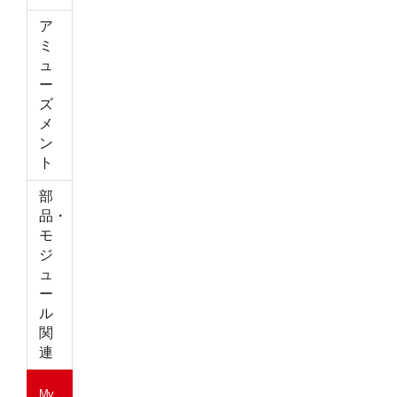
ア
ミ
ュ
ー
ズ
メ
ン
ト
部
品・
モ
ジ
ュ
ー
ル
関
連
My