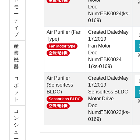
空気清浄機
モ
Doc
ー
Num:EBK0024(ks-
テ
0169)
ィ
Air Purifier (Fan
Created Date:May
ブ
Type)
17,2019
Fan Motor
産
Fan Motor type
Doc
業
空気清浄機
Num:EBK0024-
機
1(ks-0169)
器
Air Purifier
Created Date:May
ロ
(Sensorless
17,2019
ボ
BLDC)
Sensorless BLDC
ッ
Motor Drive
ト
Sensorless BLDC
Doc
空気清浄機
コ
Num:EBK0023(ks-
ン
0169)
シ
ュ
ー