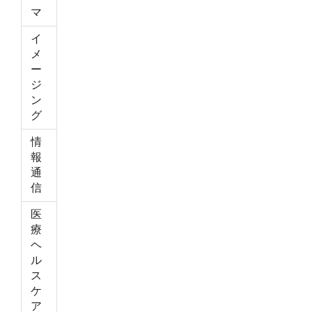
マ
イ
メ
ー
ジ
ン
グ
情
報
通
信
医
療
ヘ
ル
ス
ケ
ア