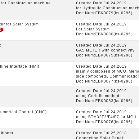
t for Construction machine
Created Date:Jul 24,2019
for Hydraulic Construction mac
Doc Num:EBK0079(ks-0296)
ter for Solar System
Created Date:Jul 24,2019
For Solar System
光
Doc Num:EBK0080(ks-0296）
R
Created Date:Jul 24,2019
GAS METER with connectivity
Doc Num:EBK0075(ks-0296)
ine Interface (HMI)
Created Date:Jul 24,2019
mainly composed of MCU, Memo
side componets, Communicatio
Doc Num:EBK0077(ks-0296)
Created Date:Jul 24,2019
using Coriolis method
Doc Num:EBK0083(ks-0296)
umerical Control (CNC)
Created Date:Jul 24,2019
using STM32F3/F4/F7 for MCU
Doc Num:EBK0076(ks-0296)
itioner
Created Date:Jul 25,2018
Connecting Solar Panel