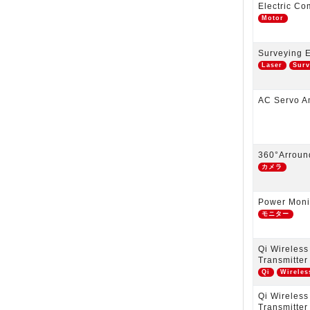
Electric Co
Motor
Surveying 
Laser
Surv
AC Servo Am
360°Arroun
カメラ
Power Moni
モニター
Qi Wireles
Transmitter
Qi
Wireles
Qi Wireles
Transmitter