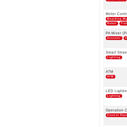
Motor Contr
Boarding Ma
Robot
Tra
PA Mixer (P
Acoustic
A
Smart Stree
Lighting
ATM
ATM
LED Lighti
Lighting
Operation C
Control Pan