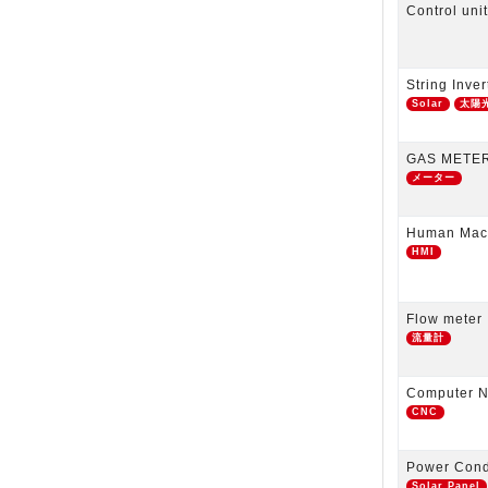
Control uni
String Inver
Solar
太陽
GAS METE
メーター
Human Mach
HMI
Flow meter
流量計
Computer N
CNC
Power Cond
Solar Panel