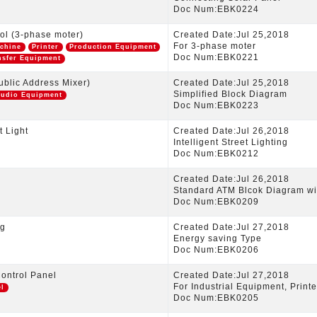
Doc Num:EBK0224
ol (3-phase moter)
Created Date:Jul 25,2018
For 3-phase moter
chine
Printer
Production Equipment
Doc Num:EBK0221
nsfer Equipment
ublic Address Mixer)
Created Date:Jul 25,2018
Simplified Block Diagram
udio Equipment
Doc Num:EBK0223
t Light
Created Date:Jul 26,2018
Intelligent Street Lighting
Doc Num:EBK0212
Created Date:Jul 26,2018
Standard ATM Blcok Diagram w
Doc Num:EBK0209
ng
Created Date:Jul 27,2018
Energy saving Type
Doc Num:EBK0206
ontrol Panel
Created Date:Jul 27,2018
For Industrial Equipment, Printe
el
Doc Num:EBK0205