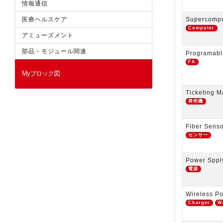
情報通信
医療ヘルスケア
Supercompu
Computer
アミューズメント
部品・モジュール関連
Programable
FA
Myブロック図
Ticketing 
券売機
Fiber Sens
センサー
Power Sppl
電源
Wireless P
Charger
W