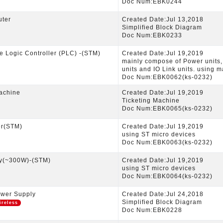
Doc Num:EBK0244
ter
Created Date:Jul 13,2018
Simplified Block Diagram
Doc Num:EBK0233
 Logic Controller (PLC) -(STM)
Created Date:Jul 19,2019
mainly compose of Power units,
units and IO Link units. using 
Doc Num:EBK0062(ks-0232)
Machine
Created Date:Jul 19,2019
Ticketing Machine
Doc Num:EBK0065(ks-0232)
or(STM)
Created Date:Jul 19,2019
using ST micro devices
Doc Num:EBK0063(ks-0232)
y(~300W)-(STM)
Created Date:Jul 19,2019
using ST micro devices
Doc Num:EBK0064(ks-0232)
ower Supply
Created Date:Jul 24,2018
Simplified Block Diagram
ireless
Doc Num:EBK0228