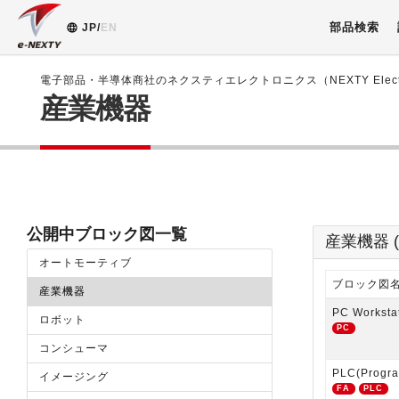
部品検索
JP/
EN
電子部品・半導体商社のネクスティエレクトロニクス（NEXTY Electr
産業機器
公開中ブロック図一覧
産業機器 (
オートモーティブ
ブロック図
産業機器
PC Worksta
ロボット
PC
コンシューマ
PLC(Progra
イメージング
FA
PLC