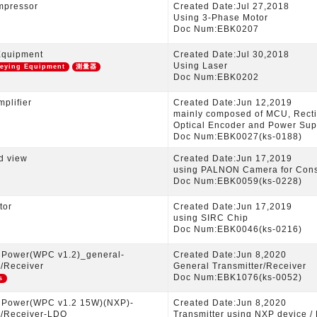
mpressor
Created Date:Jul 27,2018
Using 3-Phase Motor
Doc Num:EBK0207
Equipment
Created Date:Jul 30,2018
Using Laser
eying Equipment
測量器
Doc Num:EBK0202
plifier
Created Date:Jun 12,2019
mainly composed of MCU, Rectifi
Optical Encoder and Power Sup
Doc Num:EBK0027(ks-0188)
d view
Created Date:Jun 17,2019
using PALNON Camera for Cons
Doc Num:EBK0059(ks-0228)
tor
Created Date:Jun 17,2019
using SIRC Chip
Doc Num:EBK0046(ks-0216)
s Power(WPC v1.2)_general-
Created Date:Jun 8,2020
 /Receiver
General Transmitter/Receiver
Doc Num:EBK1076(ks-0052)
s
s Power(WPC v1.2 15W)(NXP)-
Created Date:Jun 8,2020
 /Receiver-LDO
Transmitter using NXP device /