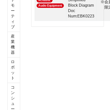
Acoustic
※会
モ
Block Diagram
Audio Equipment
限
ー
Doc
テ
Num:EBK0223
ィ
ブ
産
業
機
器
ロ
ボ
ッ
ト
コ
ン
シ
ュ
ー