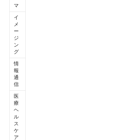
マ
イ
メ
ー
ジ
ン
グ
情
報
通
信
医
療
ヘ
ル
ス
ケ
ア