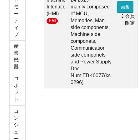
モ
Interface
mainly composed
編集
ー
(HMI)
of MCU,
※会員
テ
Memories, Man
HMI
限定
ィ
side components,
ブ
Machine side
componets,
産
Communication
業
side componets
機
and Power Supply
器
Doc
Num:EBK0077(ks-
ロ
0296)
ボ
ッ
ト
コ
ン
シ
ュ
ー