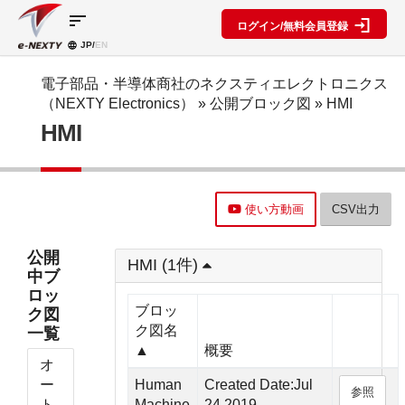
sort
ログイン/無料会員登録
JP/
EN
製品カ
検索機
ブロッ
テゴリ
能
ク図
SPECIAL
information
電子部品・半導体商社のネクスティエレクトロニクス
CONTENT
（NEXTY Electronics）
»
公開ブロック図
» HMI
IC
RFアン
ブロック
e-
HMI
ネクスト
プ検索
図機能概
NEXTY
ディスク
テクノロ
要
カタログ
リート
レベルダ
ジーズ
(PDF)
イアグラ
公開ブロ
ディスプ
セミナ
ム作成
ック図
e-
レイ
ー・イベ
使い方動画
CSV出力
NEXTY
複数型名
Myブロ
受動部品
ント
概要
をまとめ
ック図
機構部品
(PDF)
て探す
※会員限
公開
水晶部品
HMI (1件)
e-
類似品検
定
中ブ
NEXTY使
機能部品
索
ロッ
い方動画
電源部品
搭載メー
ブロッ
ク図
カー一覧
その他部
ク図名
一覧
部品検索
品
▲
概要
編
オ
ブロック
ー
Human
Created Date:Jul
参照
図編
ト
Machine
24,2019