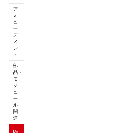
ア
ミ
ュ
ー
ズ
メ
ン
ト
部
品・
モ
ジ
ュ
ー
ル
関
連
My