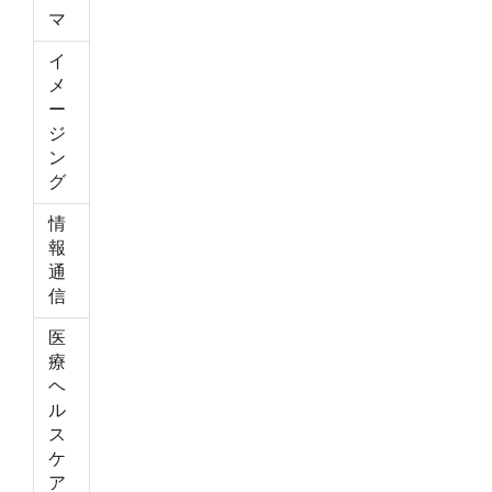
マ
イ
メ
ー
ジ
ン
グ
情
報
通
信
医
療
ヘ
ル
ス
ケ
ア