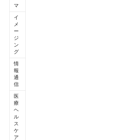
マ
イ
メ
ー
ジ
ン
グ
情
報
通
信
医
療
ヘ
ル
ス
ケ
ア