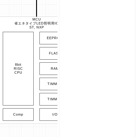
MCU
LED
省エネタイプLED照明用IC
照明用LEDアレイ
ST, NXP
OSRAM
EEPROM
LED
照明用LEDアレイ
FLASH
OSRAM
8bit
RISC
RAM
CPU
TIMMER
LED
照明用LEDアレイ
OSRAM
TIMMER
LEDドライバ
Comp
I/O
電流駆動型ドライバ
Infineon, nexperia