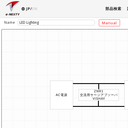
部品検索
JP/
EN
Name
Manual
ZNR1
AC電源
交流用サージアブソーバ
VISHAY