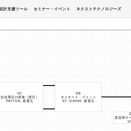
設計支援ツール
セミナー・イベント
ネクストテクノロジーズ
VC
DB
交流電圧の変換（変圧）
ダイオード・ブリッジ
PAYTON, 新電元
ST, VISHAY, 新電元
直流用サ
V