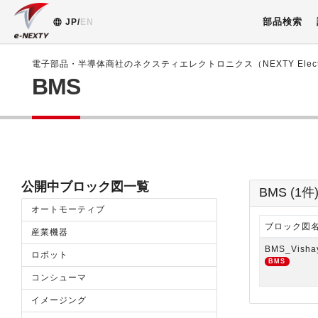
部品検索
JP/
EN
電子部品・半導体商社のネクスティエレクトロニクス（NEXTY Electr
BMS
公開中ブロック図一覧
BMS (1件
オートモーティブ
ブロック図
産業機器
BMS_Visha
ロボット
BMS
コンシューマ
イメージング