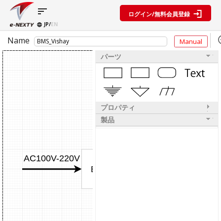
sort
ログイン/無料会員登録
JP/
EN
製品カ
検索機
ブロッ
Name
Manual
テゴリ
能
ク図
SPECIAL
information
CONTENT
パーツ
IC
RFアンプ
ブロック
e-NEXTY
ネクスト
検索
図機能概
カタログ
ディスク
テクノロ
要
(PDF)
リート
レベルダ
ジーズ
イアグラ
公開ブロ
e-NEXTY
ディスプ
セミナ
ム作成
ック図
概要
プロパティ
レイ
ー・イベ
(PDF)
複数型名
Myブロ
受動部品
製品
ント
をまとめ
ック図
e-
機構部品
NEXTY使
て探す
※会員限
水晶部品
い方動画
類似品検
定
機能部品
索
AC100V-220V
部品検索
電源部品
Ful
搭載メー
Bridge Rectifier
編
カー一覧
その他部
MOS
ブロック
品
V
図編
PFC 