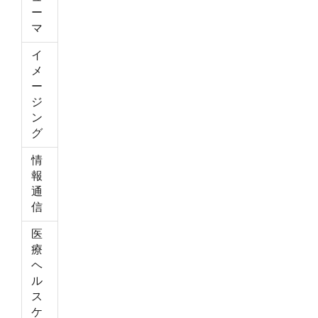
ー
マ
イ
メ
ー
ジ
ン
グ
情
報
通
信
医
療
ヘ
ル
ス
ケ