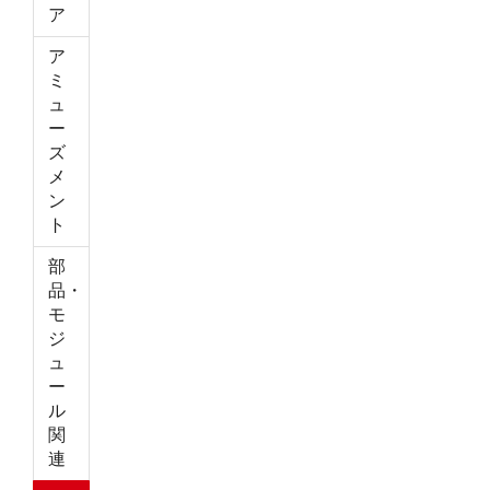
ア
ア
ミ
ュ
ー
ズ
メ
ン
ト
部
品・
モ
ジ
ュ
ー
ル
関
連