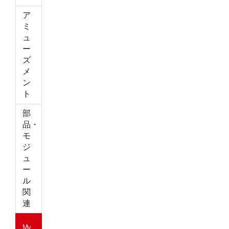
ア
ミ
ュ
ー
ズ
メ
ン
ト
部
品・
モ
ジ
ュ
ー
ル
関
連
My