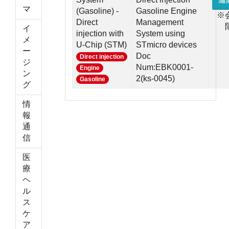
編
マ
(Gasoline) -
Gasoline Engine
※
Direct
Management
イ
injection with
System using
メ
U-Chip (STM)
STmicro devices
ー
Doc
Direct injection
ジ
Num:EBK0001-
Engine
ン
2(ks-0045)
Gasoline
グ
情
報
通
信
医
療
ヘ
ル
ス
ケ
ア