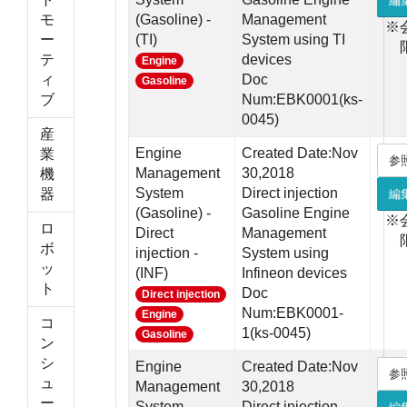
編
モ
(Gasoline) -
Management
※
ー
(TI)
System using TI
テ
devices
Engine
ィ
Doc
Gasoline
ブ
Num:EBK0001(ks-
0045)
産
Engine
Created Date:Nov
業
参
Management
30,2018
機
System
Direct injection
器
編
(Gasoline) -
Gasoline Engine
※
ロ
Direct
Management
ボ
injection -
System using
ッ
(INF)
Infineon devices
ト
Doc
Direct injection
Num:EBK0001-
Engine
コ
1(ks-0045)
Gasoline
ン
シ
Engine
Created Date:Nov
参
ュ
Management
30,2018
ー
System
Direct injection