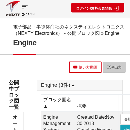
sort
ログイン/無料会員登録
JP/
EN
製品カ
検索機
ブロッ
テゴリ
能
ク図
SPECIAL
information
電子部品・半導体商社のネクスティエレクトロニクス
CONTENT
（NEXTY Electronics）
»
公開ブロック図
» Engine
IC
RFアン
ブロック
e-
Engine
ネクスト
プ検索
図機能概
NEXTY
ディスク
テクノロ
要
カタログ
リート
レベルダ
ジーズ
(PDF)
イアグラ
公開ブロ
ディスプ
セミナ
ム作成
ック図
e-
レイ
ー・イベ
使い方動画
CSV出力
NEXTY
複数型名
Myブロ
受動部品
ント
概要
をまとめ
ック図
機構部品
(PDF)
て探す
※会員限
公開
水晶部品
Engine (3件)
e-
類似品検
定
中ブ
NEXTY使
機能部品
索
ロッ
い方動画
電源部品
搭載メー
ブロック図名
ク図
カー一覧
その他部
▲
概要
一覧
部品検索
品
編
オ
Engine
Created Date:Nov
参
ブロック
ー
Management
30,2018
図編
ト
System
Gasoline Engine