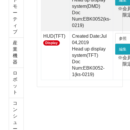
編集
モ
system(DMD)
※会
ー
Doc
限
テ
Num:EBK0052(ks-
ィ
0219)
ブ
HUD(TFT)
Created Date:Jul
参照
04,2019
産
Display
Head up display
業
編集
system(TFT)
機
※会
Doc
器
限
Num:EBK0052-
ロ
1(ks-0219)
ボ
ッ
ト
コ
ン
シ
ュ
ー