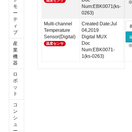
温度センサ
モ
Num:EBK0071(ks-
ー
0263)
テ
Multi-channel
Created Date:Jul
ィ
Temperature
04,2019
ブ
Sensor(Digital)
Digital MUX
Doc
産
温度センサ
Num:EBK0071-
業
1(ks-0263)
機
器
ロ
ボ
ッ
ト
コ
ン
シ
ュ
ー