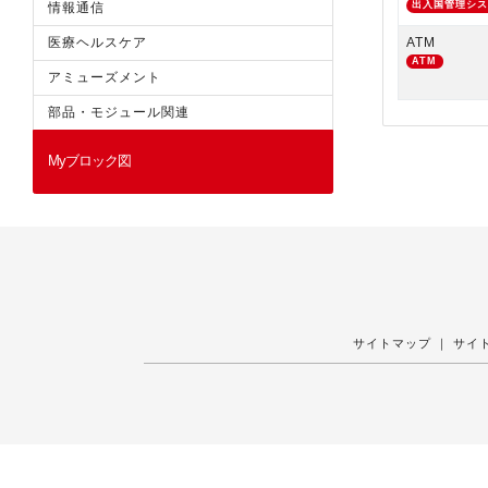
出入国管理シ
情報通信
医療ヘルスケア
ATM
ATM
アミューズメント
部品・モジュール関連
Myブロック図
サイトマップ
｜
サイ