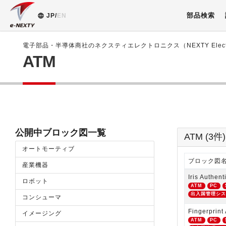
部品検索
JP/
EN
電子部品・半導体商社のネクスティエレクトロニクス（NEXTY Electr
ATM
公開中ブロック図一覧
ATM (3件
オートモーティブ
ブロック図
産業機器
Iris Authent
ロボット
ATM
PC
出入国管理シ
コンシューマ
Fingerprint
イメージング
ATM
PC