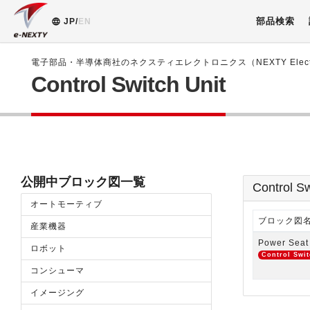
部品検索
JP/
EN
電子部品・半導体商社のネクスティエレクトロニクス（NEXTY Electr
Control Switch Unit
公開中ブロック図一覧
Control S
オートモーティブ
ブロック図
産業機器
Power Seat
ロボット
Control Swit
コンシューマ
イメージング