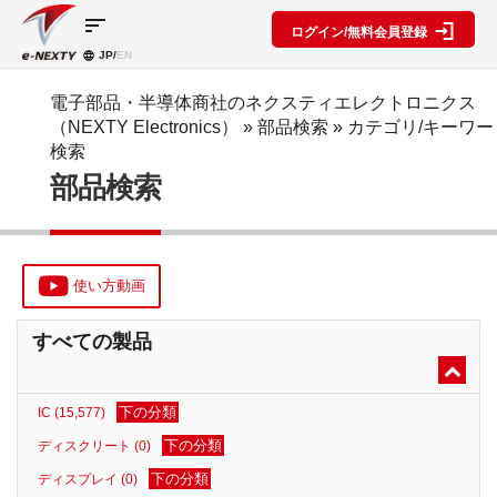
sort
ログイン/無料会員登録
JP/
EN
製品カ
検索機
ブロッ
テゴリ
能
ク図
SPECIAL
information
電子部品・半導体商社のネクスティエレクトロニクス
CONTENT
（NEXTY Electronics）
» 部品検索 »
カテゴリ/キーワー
IC
RFアン
ブロック
e-
検索
ネクスト
プ検索
図機能概
NEXTY
ディスク
部品検索
テクノロ
要
カタログ
リート
レベルダ
ジーズ
(PDF)
イアグラ
公開ブロ
ディスプ
セミナ
ム作成
ック図
e-
レイ
ー・イベ
NEXTY
複数型名
Myブロ
受動部品
ント
概要
をまとめ
ック図
使い方動画
機構部品
(PDF)
て探す
※会員限
水晶部品
e-
類似品検
定
すべての製品
NEXTY使
機能部品
索
い方動画
電源部品
搭載メー
カー一覧
その他部
下の分類
IC (15,577)
部品検索
品
編
下の分類
ディスクリート (0)
ブロック
下の分類
ディスプレイ (0)
図編