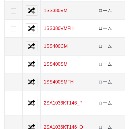
1SS380VM
1SS380VM
ローム
1SS380VMFH
1SS380VMFH
ローム
1SS400CM
1SS400CM
ローム
1SS400SM
1SS400SM
ローム
1SS400SMFH
1SS400SMFH
ローム
2SA1036KT146_P
2SA1036KT146_P
ローム
2SA1036KT146_Q
2SA1036KT146_Q
ローム