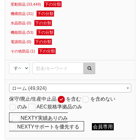
下の分類
受動部品 (33,449)
下の分類
機構部品 (31)
下の分類
水晶部品 (0)
下の分類
機能部品 (53)
下の分類
電源部品 (0)
下の分類
その他部品 (1)
ローム (49,924)
保守/廃止/生産中止品
を含む
を含めない
のみ
AEC規格準拠品のみ
NEXTY実績ありのみ
NEXTYサポートを優先する
会員専用