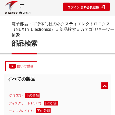
sort
ログイン/無料会員登録
JP/
EN
製品カ
検索機
ブロッ
テゴリ
能
ク図
SPECIAL
information
電子部品・半導体商社のネクスティエレクトロニクス
CONTENT
（NEXTY Electronics）
» 部品検索 »
カテゴリ/キーワー
IC
RFアン
ブロック
e-
検索
ネクスト
プ検索
図機能概
NEXTY
ディスク
部品検索
テクノロ
要
カタログ
リート
レベルダ
ジーズ
(PDF)
イアグラ
公開ブロ
ディスプ
セミナ
ム作成
ック図
e-
レイ
ー・イベ
NEXTY
複数型名
Myブロ
受動部品
ント
概要
をまとめ
ック図
使い方動画
機構部品
(PDF)
て探す
※会員限
水晶部品
e-
類似品検
定
すべての製品
NEXTY使
機能部品
索
い方動画
電源部品
搭載メー
カー一覧
その他部
下の分類
IC (9,372)
部品検索
品
編
下の分類
ディスクリート (7,002)
ブロック
下の分類
ディスプレイ (16)
図編