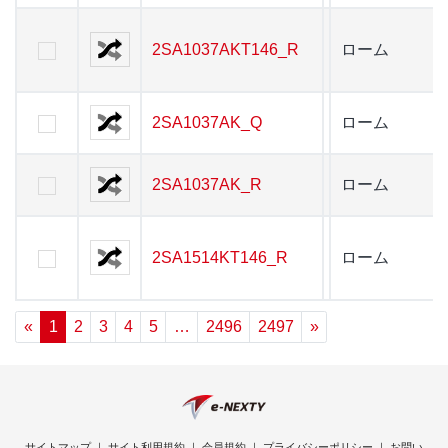
2SA1037AKT146_R
2SA1037AKT146_R
ローム
2SA1037AK_Q
2SA1037AK_Q
ローム
2SA1037AK_R
2SA1037AK_R
ローム
2SA1514KT146_R
2SA1514KT146_R
ローム
«
1
2
3
4
5
…
2496
2497
»
サイトマップ
｜
サイト利用規約
｜
会員規約
｜
プライバシーポリシー
｜
お問い