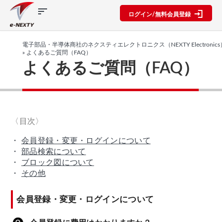
sort
ログイン/無料会員登録
製品カ
検索機
ブロッ
テゴリ
能
ク図
SPECIAL
information
電子部品・半導体商社のネクスティエレクトロニクス（NEXTY Electronics
CONTENT
» よくあるご質問（FAQ）
よくあるご質問（FAQ）
IC
RFアン
ブロック
e-NEXTY
ネクスト
プ検索
図機能概
カタログ
ディスク
テクノロ
要
(PDF)
リート
レベルダ
ジーズ
イアグラ
公開ブロ
e-NEXTY
ディスプ
セミナ
ム作成
ック図
概要
レイ
ー・イベ
(PDF)
複数型名
Myブロ
受動部品
〈目次〉
ント
をまとめ
ック図
e-
機構部品
NEXTY使
て探す
※会員限
・
会員登録・変更・ログインについて
水晶部品
い方動画
類似品検
定
・
部品検索について
機能部品
索
・
ブロック図について
部品検索
電源部品
搭載メー
・
その他
編
カー一覧
その他部
ブロック
品
図編
会員登録・変更・ログインについて