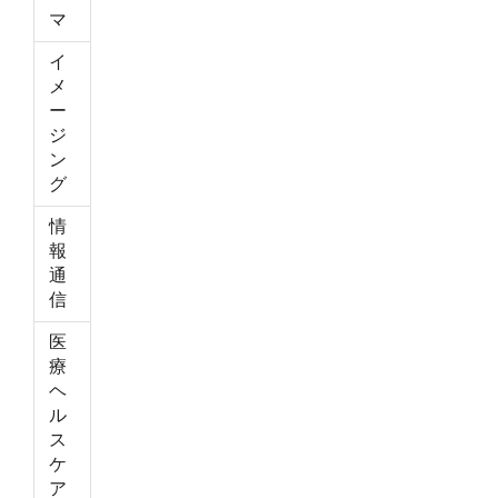
マ
イ
メ
ー
ジ
ン
グ
情
報
通
信
医
療
ヘ
ル
ス
ケ
ア