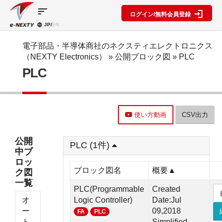
sort
ログイン/無料会員登録
JP/
EN
製品カ
検索機
ブロッ
テゴリ
能
ク図
SPECIAL
information
電子部品・半導体商社のネクスティエレクトロニクス
CONTENT
（NEXTY Electronics）
»
公開ブロック図
»
PLC
IC
RFアン
ブロック
e-
PLC
ネクスト
プ検索
図機能概
NEXTY
ディスク
テクノロ
要
カタログ
リート
レベルダ
ジーズ
(PDF)
イアグラ
公開ブロ
ディスプ
セミナ
ム作成
ック図
e-
レイ
ー・イベ
使い方動画
CSV出力
NEXTY
複数型名
Myブロ
受動部品
ント
概要
をまとめ
ック図
機構部品
(PDF)
て探す
※会員限
公開
水晶部品
PLC (1件)
e-
類似品検
定
中ブ
NEXTY使
機能部品
索
ロッ
い方動画
電源部品
搭載メー
ブロック図名
概要▲
ク図
カー一覧
その他部
一覧
部品検索
品
PLC(Programmable
Created
編
オ
Logic Controller)
Date:Jul
ブロック
ー
09,2018
FA
PLC
図編
ト
Simplified