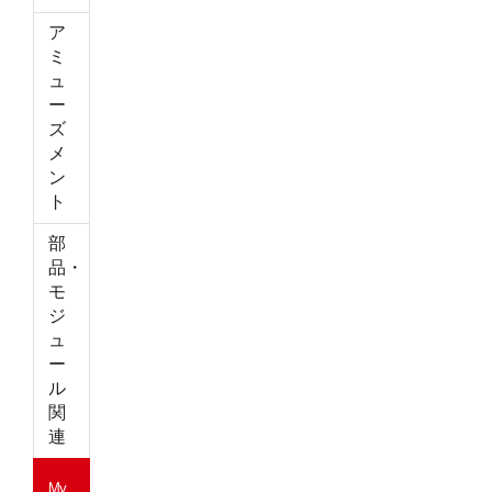
ア
ミ
ュ
ー
ズ
メ
ン
ト
部
品・
モ
ジ
ュ
ー
ル
関
連
My