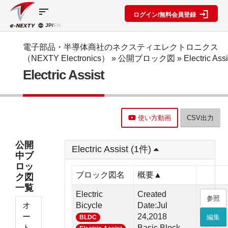
sort
ログイン/無料会員登録
JP/
EN
製品カ
検索機
ブロッ
テゴリ
能
ク図
SPECIAL
information
電子部品・半導体商社のネクスティエレクトロニクス
CONTENT
（NEXTY Electronics）
»
公開ブロック図
»
Electric Assi
IC
RFアン
ブロック
e-
Electric Assist
ネクスト
プ検索
図機能概
NEXTY
ディスク
テクノロ
要
カタログ
リート
レベルダ
ジーズ
(PDF)
イアグラ
公開ブロ
ディスプ
セミナ
ム作成
ック図
e-
レイ
ー・イベ
使い方動画
CSV出力
NEXTY
複数型名
Myブロ
受動部品
ント
概要
をまとめ
ック図
機構部品
(PDF)
て探す
※会員限
公開
水晶部品
Electric Assist (1件)
e-
類似品検
定
中ブ
NEXTY使
機能部品
索
ロッ
い方動画
電源部品
搭載メー
ブロック図名
概要▲
ク図
カー一覧
その他部
一覧
部品検索
品
Electric
Created
参照
編
オ
Bicycle
Date:Jul
ブロック
ー
24,2018
編集
BLDC
図編
ト
Basic Block