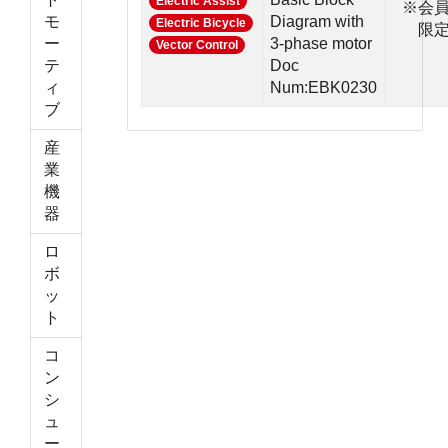
Electric Assist
※会
モ
Diagram with
Electric Bicycle
限
ー
3-phase motor
Vector Control
テ
Doc
ィ
Num:EBK0230
ブ
産
業
機
器
ロ
ボ
ッ
ト
コ
ン
シ
ュ
ー