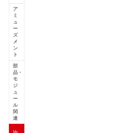
ア
ミ
ュ
ー
ズ
メ
ン
ト
部
品・
モ
ジ
ュ
ー
ル
関
連
My