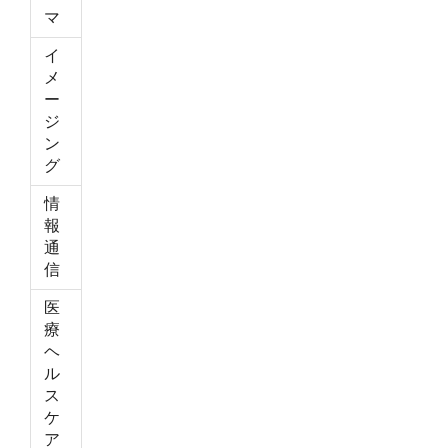
マ
イ
メ
ー
ジ
ン
グ
情
報
通
信
医
療
ヘ
ル
ス
ケ
ア