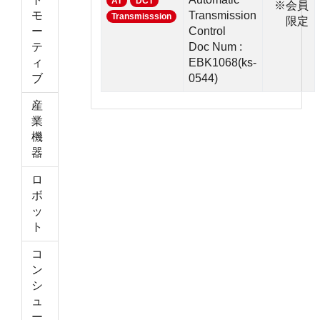
AT
DCT
※会員
モ
Transmission
Transmisssion
限定
ー
Control
テ
Doc Num :
ィ
EBK1068(ks-
ブ
0544)
産
業
機
器
ロ
ボ
ッ
ト
コ
ン
シ
ュ
ー