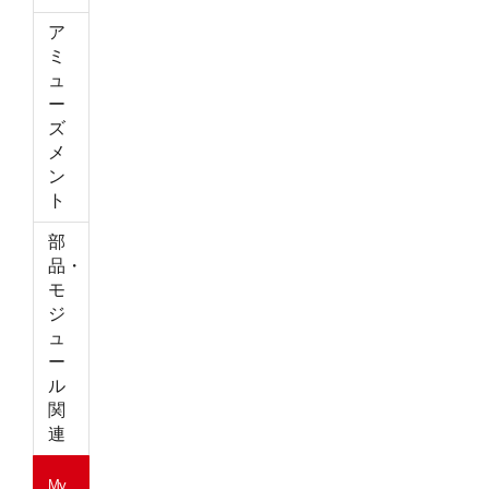
ア
ミ
ュ
ー
ズ
メ
ン
ト
部
品・
モ
ジ
ュ
ー
ル
関
連
My