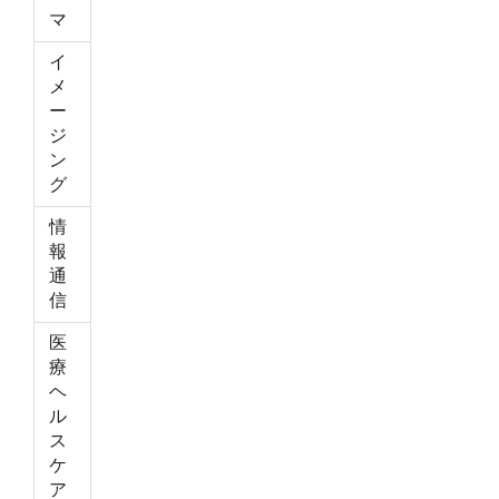
マ
イ
メ
ー
ジ
ン
グ
情
報
通
信
医
療
ヘ
ル
ス
ケ
ア