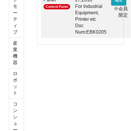
編集
モ
For Industrial
Control Panel
※会員
ー
Equipment,
限定
テ
Printer etc
ィ
Doc
ブ
Num:EBK0205
産
業
機
器
ロ
ボ
ッ
ト
コ
ン
シ
ュ
ー