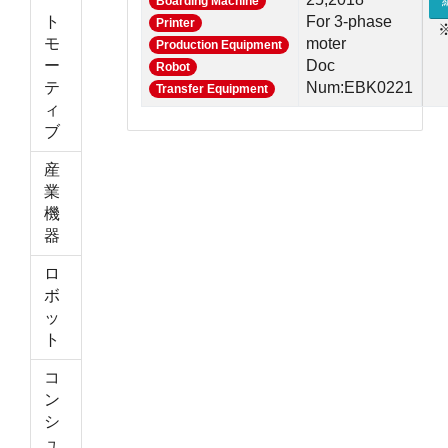
Boarding Machine
ト
For 3-phase
Printer
モ
moter
Production Equipment
ー
Doc
Robot
テ
Num:EBK0221
Transfer Equipment
ィ
ブ
産
業
機
器
ロ
ボ
ッ
ト
コ
ン
シ
ュ