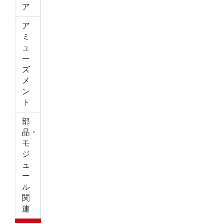
ア
ア
ミ
ュ
ー
ズ
メ
ン
ト
部
品・
モ
ジ
ュ
ー
ル
関
連