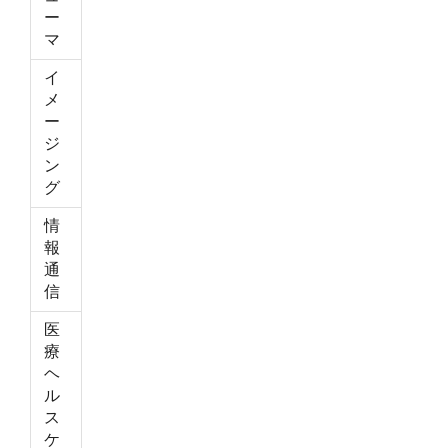
ー
マ
イ
メ
ー
ジ
ン
グ
情
報
通
信
医
療
ヘ
ル
ス
ケ