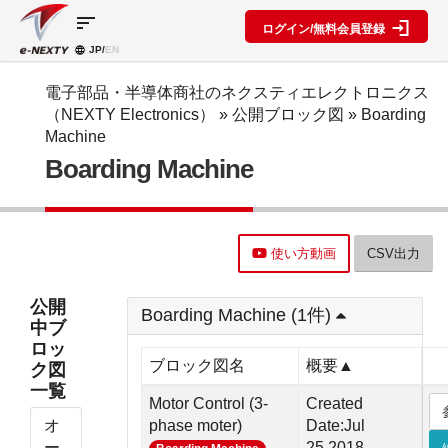
sort
ログイン/無料会員登録
JP/
EN
製品カ
検索機
ブロッ
テゴリ
能
ク図
SPECIAL
information
電子部品・半導体商社のネクスティエレクトロニクス
CONTENT
（NEXTY Electronics）
»
公開ブロック図
»
Boarding
IC
RFアン
ブロック
e-
Machine
ネクスト
プ検索
図機能概
NEXTY
ディスク
Boarding Machine
テクノロ
要
カタログ
リート
レベルダ
ジーズ
(PDF)
イアグラ
公開ブロ
ディスプ
セミナ
ム作成
ック図
e-
レイ
ー・イベ
NEXTY
複数型名
Myブロ
受動部品
ント
概要
使い方動画
CSV出力
をまとめ
ック図
機構部品
(PDF)
て探す
※会員限
水晶部品
e-
類似品検
定
公開
NEXTY使
Boarding Machine (1件)
機能部品
索
中ブ
い方動画
電源部品
搭載メー
ロッ
カー一覧
その他部
ブロック図名
概要▲
ク図
部品検索
品
一覧
編
Motor Control (3-
Created
ブロック
オ
phase moter)
Date:Jul
図編
ー
25,2018