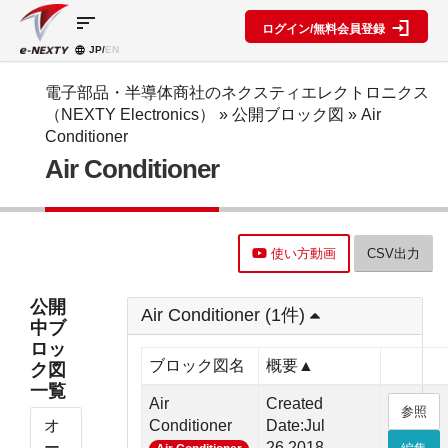
sort
ログイン/無料会員登録
JP/
EN
製品カ
検索機
ブロッ
テゴリ
能
ク図
SPECIAL
information
電子部品・半導体商社のネクスティエレクトロニクス
CONTENT
（NEXTY Electronics）
»
公開ブロック図
»
Air
IC
RFアン
ブロック
e-
Conditioner
ネクスト
プ検索
図機能概
NEXTY
ディスク
Air Conditioner
テクノロ
要
カタログ
リート
レベルダ
ジーズ
(PDF)
イアグラ
公開ブロ
ディスプ
セミナ
ム作成
ック図
e-
レイ
ー・イベ
NEXTY
複数型名
Myブロ
受動部品
ント
概要
使い方動画
CSV出力
をまとめ
ック図
機構部品
(PDF)
て探す
※会員限
水晶部品
e-
類似品検
定
公開
NEXTY使
Air Conditioner (1件)
機能部品
索
中ブ
い方動画
電源部品
搭載メー
ロッ
カー一覧
その他部
ブロック図名
概要▲
ク図
部品検索
品
一覧
編
Air
Created
参照
ブロック
オ
Conditioner
Date:Jul
図編
ー
26,2018