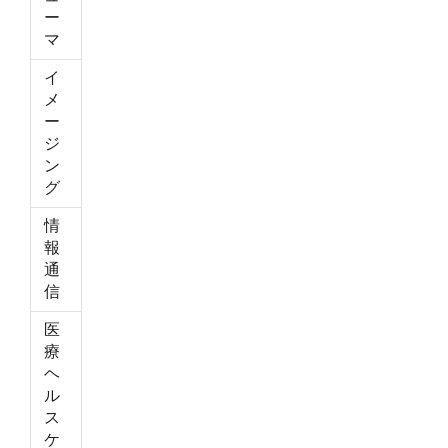
ー
マ
イ
メ
ー
ジ
ン
グ
情
報
通
信
医
療
ヘ
ル
ス
ケ