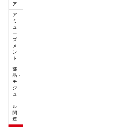
ア
ア
ミ
ュ
ー
ズ
メ
ン
ト
部
品・
モ
ジ
ュ
ー
ル
関
連