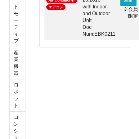
編集
Air Conditioner
ト
with Indoor
エアコン
※会員
モ
and Outdoor
限定
ー
Unit
テ
Doc
ィ
Num:EBK0211
ブ
産
業
機
器
ロ
ボ
ッ
ト
コ
ン
シ
ュ