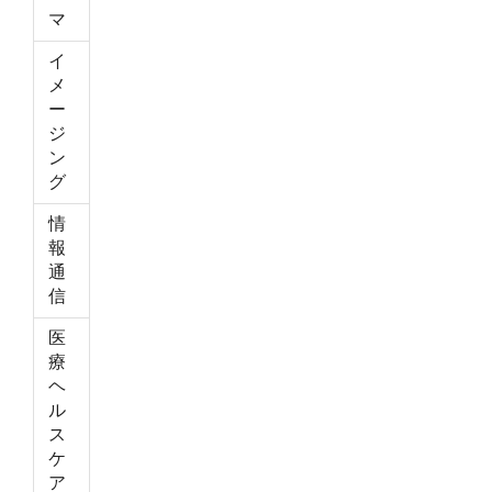
マ
イ
メ
ー
ジ
ン
グ
情
報
通
信
医
療
ヘ
ル
ス
ケ
ア