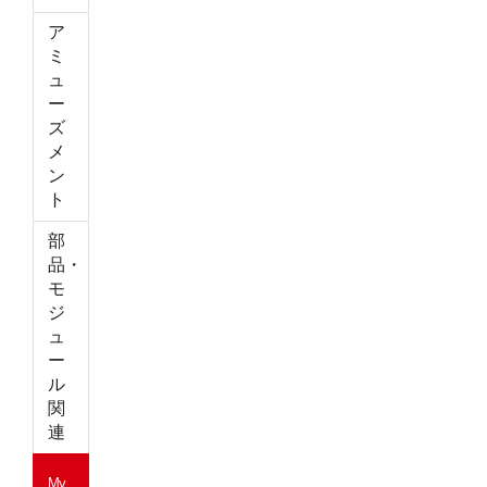
ア
ミ
ュ
ー
ズ
メ
ン
ト
部
品・
モ
ジ
ュ
ー
ル
関
連
My