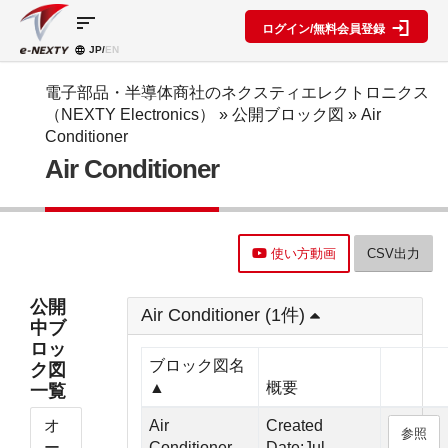
sort
ログイン/無料会員登録
JP/
EN
製品カ
検索機
ブロッ
テゴリ
能
ク図
SPECIAL
information
電子部品・半導体商社のネクスティエレクトロニクス
CONTENT
（NEXTY Electronics）
»
公開ブロック図
»
Air
IC
RFアン
ブロック
e-
Conditioner
ネクスト
プ検索
図機能概
NEXTY
ディスク
Air Conditioner
テクノロ
要
カタログ
リート
レベルダ
ジーズ
(PDF)
イアグラ
公開ブロ
ディスプ
セミナ
ム作成
ック図
e-
レイ
ー・イベ
NEXTY
複数型名
Myブロ
受動部品
ント
概要
使い方動画
CSV出力
をまとめ
ック図
機構部品
(PDF)
て探す
※会員限
水晶部品
e-
類似品検
定
公開
NEXTY使
Air Conditioner (1件)
機能部品
索
中ブ
い方動画
電源部品
搭載メー
ロッ
カー一覧
その他部
ブロック図名
ク図
部品検索
品
▲
概要
一覧
編
ブロック
オ
Air
Created
参照
図編
ー
Conditioner
Date:Jul