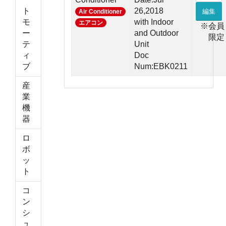
ト
26,2018
編集
Air Conditioner
モ
with Indoor
エアコン
※会員
ー
and Outdoor
限定
テ
Unit
ィ
Doc
ブ
Num:EBK0211
産
業
機
器
ロ
ボ
ッ
ト
コ
ン
シ
ュ