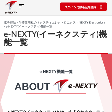
sort
ログイン/無料会員登録
製品カ
検索機
ブロッ
電子部品・半導体商社のネクスティエレクトロニクス（NEXTY Electronics）
テゴリ
能
ク図
SPECIAL
information
» e-NEXTY(イーネクスティ)機能一覧
CONTENT
e-NEXTY(イーネクスティ)機
IC
RFアン
ブロック
e-NEXTY
能一覧
ネクスト
プ検索
図機能概
カタログ
ディスク
テクノロ
要
(PDF)
リート
レベルダ
ジーズ
イアグラ
公開ブロ
e-NEXTY
ディスプ
セミナ
ム作成
ック図
概要
レイ
ー・イベ
(PDF)
複数型名
Myブロ
受動部品
ント
e-NEXTY機能一覧
をまとめ
ック図
e-
機構部品
NEXTY使
て探す
※会員限
水晶部品
ABOUT
い方動画
類似品検
定
機能部品
索
部品検索
電源部品
搭載メー
編
その他部
カー一覧
ブロック
品