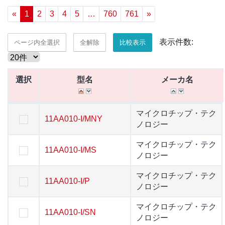
«
1
2
3
4
5
…
760
761
»
表示件数:
ページ内全選択
全解除
比較表示
選択
選択
型名
型名
メーカ名
メーカ名
選択
型名
メーカ名
マイクロチップ・テク
マイクロチップ・テク
11AA010-I/MNY
11AA010-I/MNY
ノロジー
ノロジー
マイクロチップ・テク
マイクロチップ・テク
11AA010-I/MS
11AA010-I/MS
ノロジー
ノロジー
マイクロチップ・テク
マイクロチップ・テク
11AA010-I/P
11AA010-I/P
ノロジー
ノロジー
マイクロチップ・テク
マイクロチップ・テク
11AA010-I/SN
11AA010-I/SN
ノロジー
ノロジー