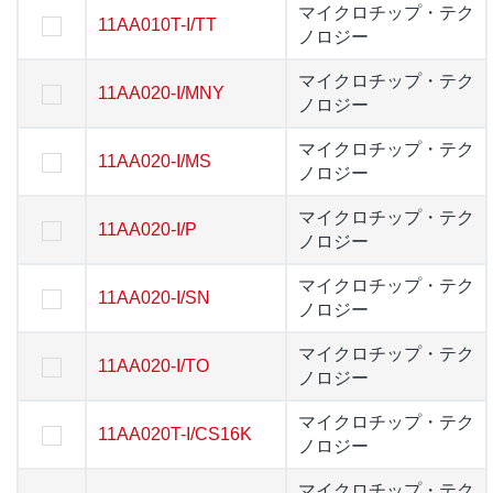
マイクロチップ・テク
マイクロチップ・テク
11AA010T-I/TT
11AA010T-I/TT
ノロジー
ノロジー
マイクロチップ・テク
マイクロチップ・テク
11AA020-I/MNY
11AA020-I/MNY
ノロジー
ノロジー
マイクロチップ・テク
マイクロチップ・テク
11AA020-I/MS
11AA020-I/MS
ノロジー
ノロジー
マイクロチップ・テク
マイクロチップ・テク
11AA020-I/P
11AA020-I/P
ノロジー
ノロジー
マイクロチップ・テク
マイクロチップ・テク
11AA020-I/SN
11AA020-I/SN
ノロジー
ノロジー
マイクロチップ・テク
マイクロチップ・テク
11AA020-I/TO
11AA020-I/TO
ノロジー
ノロジー
マイクロチップ・テク
マイクロチップ・テク
11AA020T-I/CS16K
11AA020T-I/CS16K
ノロジー
ノロジー
マイクロチップ・テク
マイクロチップ・テク