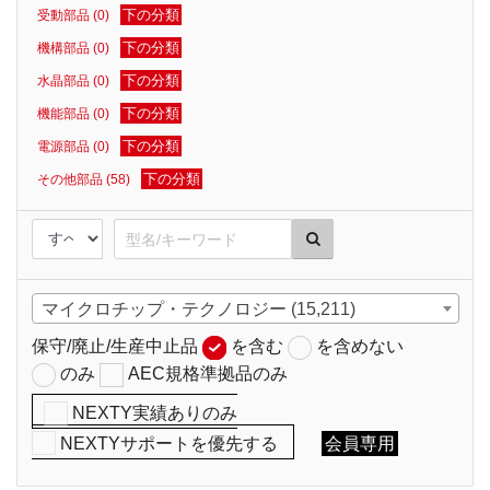
下の分類
受動部品 (0)
下の分類
機構部品 (0)
下の分類
水晶部品 (0)
下の分類
機能部品 (0)
下の分類
電源部品 (0)
下の分類
その他部品 (58)
マイクロチップ・テクノロジー (15,211)
保守/廃止/生産中止品
を含む
を含めない
のみ
AEC規格準拠品のみ
NEXTY実績ありのみ
NEXTYサポートを優先する
会員専用