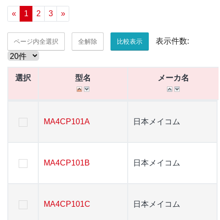
«
1
2
3
»
表示件数:
ページ内全選択
全解除
比較表示
選択
選択
型名
型名
メーカ名
メーカ名
選択
型名
メーカ名
MA4CP101A
MA4CP101A
日本メイコム
日本メイコム
MA4CP101B
MA4CP101B
日本メイコム
日本メイコム
MA4CP101C
MA4CP101C
日本メイコム
日本メイコム