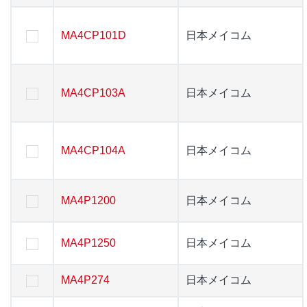
MA4CP101D
MA4CP101D
日本メイコム
日本メイコム
MA4CP103A
MA4CP103A
日本メイコム
日本メイコム
MA4CP104A
MA4CP104A
日本メイコム
日本メイコム
MA4P1200
MA4P1200
日本メイコム
日本メイコム
MA4P1250
MA4P1250
日本メイコム
日本メイコム
MA4P274
MA4P274
日本メイコム
日本メイコム