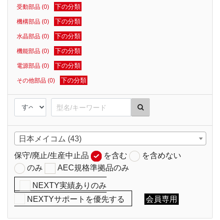
下の分類
受動部品 (0)
下の分類
機構部品 (0)
下の分類
水晶部品 (0)
下の分類
機能部品 (0)
下の分類
電源部品 (0)
下の分類
その他部品 (0)
日本メイコム (43)
保守/廃止/生産中止品
を含む
を含めない
のみ
AEC規格準拠品のみ
NEXTY実績ありのみ
NEXTYサポートを優先する
会員専用