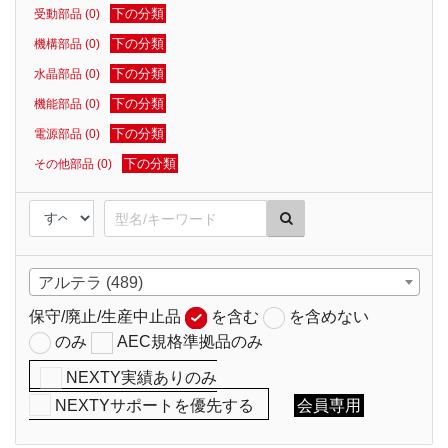
下の分類
受動部品 (0)
下の分類
機構部品 (0)
下の分類
水晶部品 (0)
下の分類
機能部品 (0)
下の分類
電源部品 (0)
下の分類
その他部品 (0)
アルテラ (489)
保守/廃止/生産中止品
を含む
を含めない
のみ
AEC規格準拠品のみ
NEXTY実績ありのみ
NEXTYサポートを優先する
会員専用