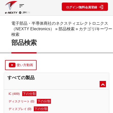
sort
ログイン/無料会員登録
JP/
EN
製品カ
検索機
ブロッ
テゴリ
能
ク図
SPECIAL
information
電子部品・半導体商社のネクスティエレクトロニクス
CONTENT
（NEXTY Electronics）
» 部品検索 »
カテゴリ/キーワー
IC
RFアン
ブロック
e-
検索
ネクスト
プ検索
図機能概
NEXTY
ディスク
部品検索
テクノロ
要
カタログ
リート
レベルダ
ジーズ
(PDF)
イアグラ
公開ブロ
ディスプ
セミナ
ム作成
ック図
e-
レイ
ー・イベ
NEXTY
複数型名
Myブロ
受動部品
ント
概要
をまとめ
ック図
使い方動画
機構部品
(PDF)
て探す
※会員限
水晶部品
e-
類似品検
定
すべての製品
NEXTY使
機能部品
索
い方動画
電源部品
搭載メー
カー一覧
その他部
下の分類
IC (489)
部品検索
品
編
下の分類
ディスクリート (0)
ブロック
下の分類
ディスプレイ (0)
図編