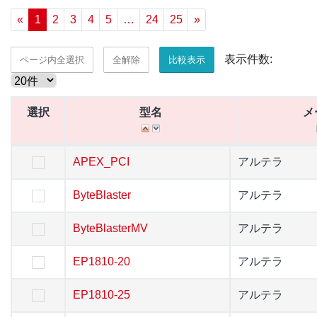
«
1
2
3
4
5
…
24
25
»
表示件数:
ページ内全選択
全解除
比較表示
選択
選択
型名
型名
メーカ名
メ
選択
型名
メ
APEX_PCI
APEX_PCI
アルテラ
アルテラ
ByteBlaster
ByteBlaster
アルテラ
アルテラ
ByteBlasterMV
ByteBlasterMV
アルテラ
アルテラ
EP1810-20
EP1810-20
アルテラ
アルテラ
EP1810-25
EP1810-25
アルテラ
アルテラ