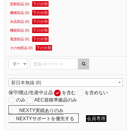
下の分類
受動部品 (0)
下の分類
機構部品 (0)
下の分類
水晶部品 (0)
下の分類
機能部品 (0)
下の分類
電源部品 (0)
下の分類
その他部品 (0)
新日本無線 (6)
保守/廃止/生産中止品
を含む
を含めない
のみ
AEC規格準拠品のみ
NEXTY実績ありのみ
NEXTYサポートを優先する
会員専用