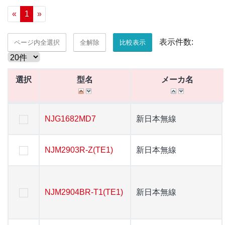
«
1
»
表示件数:
ページ内全選択
全解除
比較表示
選択
選択
型名
型名
メーカ名
メーカ名
選択
型名
メーカ名
NJG1682MD7
NJG1682MD7
新日本無線
新日本無線
NJM2903R-Z(TE1)
NJM2903R-Z(TE1)
新日本無線
新日本無線
NJM2904BR-T1(TE1)
NJM2904BR-T1(TE1)
新日本無線
新日本無線