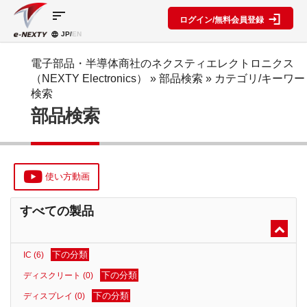
sort
ログイン/無料会員登録
JP/
EN
製品カ
検索機
ブロッ
テゴリ
能
ク図
SPECIAL
information
電子部品・半導体商社のネクスティエレクトロニクス
CONTENT
（NEXTY Electronics）
» 部品検索 »
カテゴリ/キーワー
IC
RFアン
ブロック
e-
検索
ネクスト
プ検索
図機能概
NEXTY
ディスク
部品検索
テクノロ
要
カタログ
リート
レベルダ
ジーズ
(PDF)
イアグラ
公開ブロ
ディスプ
セミナ
ム作成
ック図
e-
レイ
ー・イベ
NEXTY
複数型名
Myブロ
受動部品
ント
概要
をまとめ
ック図
使い方動画
機構部品
(PDF)
て探す
※会員限
水晶部品
e-
類似品検
定
すべての製品
NEXTY使
機能部品
索
い方動画
電源部品
搭載メー
カー一覧
その他部
下の分類
IC (6)
部品検索
品
編
下の分類
ディスクリート (0)
ブロック
下の分類
ディスプレイ (0)
図編