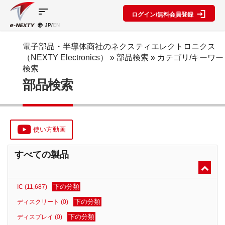
sort
ログイン/無料会員登録
JP/
EN
製品カ
検索機
ブロッ
テゴリ
能
ク図
SPECIAL
information
電子部品・半導体商社のネクスティエレクトロニクス
CONTENT
（NEXTY Electronics）
» 部品検索 »
カテゴリ/キーワー
IC
RFアン
ブロック
e-
検索
ネクスト
プ検索
図機能概
NEXTY
ディスク
部品検索
テクノロ
要
カタログ
リート
レベルダ
ジーズ
(PDF)
イアグラ
公開ブロ
ディスプ
セミナ
ム作成
ック図
e-
レイ
ー・イベ
NEXTY
複数型名
Myブロ
受動部品
ント
概要
をまとめ
ック図
使い方動画
機構部品
(PDF)
て探す
※会員限
水晶部品
e-
類似品検
定
すべての製品
NEXTY使
機能部品
索
い方動画
電源部品
搭載メー
カー一覧
その他部
下の分類
IC (11,687)
部品検索
品
編
下の分類
ディスクリート (0)
ブロック
下の分類
ディスプレイ (0)
図編