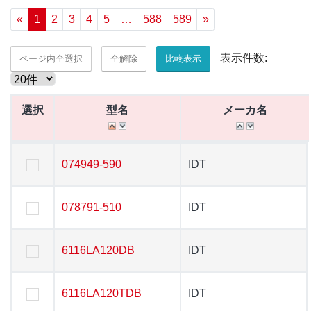
«
1
2
3
4
5
…
588
589
»
表示件数:
ページ内全選択
全解除
比較表示
選択
選択
型名
型名
メーカ名
メーカ名
選択
型名
メーカ名
074949-590
074949-590
IDT
IDT
078791-510
078791-510
IDT
IDT
6116LA120DB
6116LA120DB
IDT
IDT
6116LA120TDB
6116LA120TDB
IDT
IDT