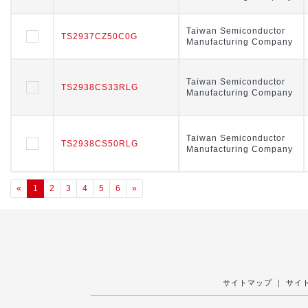
Taiwan Semiconductor
Taiwan Semiconductor
TS2937CZ50C0G
TS2937CZ50C0G
Manufacturing Company
Manufacturing Company
Taiwan Semiconductor
Taiwan Semiconductor
TS2938CS33RLG
TS2938CS33RLG
Manufacturing Company
Manufacturing Company
Taiwan Semiconductor
Taiwan Semiconductor
TS2938CS50RLG
TS2938CS50RLG
Manufacturing Company
Manufacturing Company
«
1
2
3
4
5
6
»
サイトマップ
｜
サイ