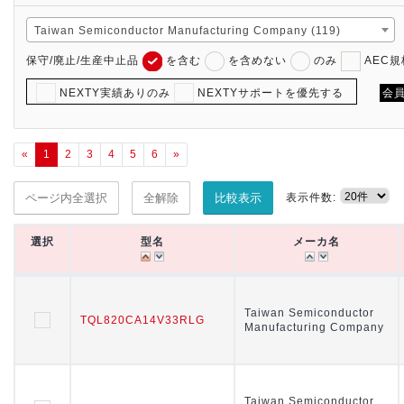
Taiwan Semiconductor Manufacturing Company (119)
保守/廃止/生産中止品
を含む
を含めない
のみ
AEC
NEXTY実績ありのみ
NEXTYサポートを優先する
会
«
1
2
3
4
5
6
»
表示件数:
ページ内全選択
全解除
比較表示
選択
選択
型名
型名
メーカ名
メーカ名
選択
型名
メーカ名
Taiwan Semiconductor
Taiwan Semiconductor
TQL820CA14V33RLG
TQL820CA14V33RLG
Manufacturing Company
Manufacturing Company
Taiwan Semiconductor
Taiwan Semiconductor