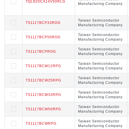
TQL820CA14V50RLG
TQL820CA14V50RLG
Manufacturing Company
Manufacturing Company
Taiwan Semiconductor
Taiwan Semiconductor
TS1117BCP33ROG
TS1117BCP33ROG
Manufacturing Company
Manufacturing Company
Taiwan Semiconductor
Taiwan Semiconductor
TS1117BCP50ROG
TS1117BCP50ROG
Manufacturing Company
Manufacturing Company
Taiwan Semiconductor
Taiwan Semiconductor
TS1117BCPROG
TS1117BCPROG
Manufacturing Company
Manufacturing Company
Taiwan Semiconductor
Taiwan Semiconductor
TS1117BCW12RPG
TS1117BCW12RPG
Manufacturing Company
Manufacturing Company
Taiwan Semiconductor
Taiwan Semiconductor
TS1117BCW25RPG
TS1117BCW25RPG
Manufacturing Company
Manufacturing Company
Taiwan Semiconductor
Taiwan Semiconductor
TS1117BCW33RPG
TS1117BCW33RPG
Manufacturing Company
Manufacturing Company
Taiwan Semiconductor
Taiwan Semiconductor
TS1117BCW50RPG
TS1117BCW50RPG
Manufacturing Company
Manufacturing Company
Taiwan Semiconductor
Taiwan Semiconductor
TS1117BCWRPG
TS1117BCWRPG
Manufacturing Company
Manufacturing Company