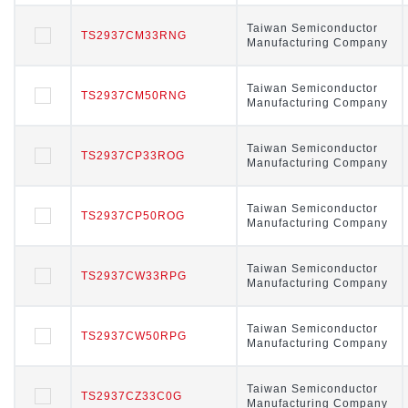
Taiwan Semiconductor
Taiwan Semiconductor
TS2937CM33RNG
TS2937CM33RNG
Manufacturing Company
Manufacturing Company
Taiwan Semiconductor
Taiwan Semiconductor
TS2937CM50RNG
TS2937CM50RNG
Manufacturing Company
Manufacturing Company
Taiwan Semiconductor
Taiwan Semiconductor
TS2937CP33ROG
TS2937CP33ROG
Manufacturing Company
Manufacturing Company
Taiwan Semiconductor
Taiwan Semiconductor
TS2937CP50ROG
TS2937CP50ROG
Manufacturing Company
Manufacturing Company
Taiwan Semiconductor
Taiwan Semiconductor
TS2937CW33RPG
TS2937CW33RPG
Manufacturing Company
Manufacturing Company
Taiwan Semiconductor
Taiwan Semiconductor
TS2937CW50RPG
TS2937CW50RPG
Manufacturing Company
Manufacturing Company
Taiwan Semiconductor
Taiwan Semiconductor
TS2937CZ33C0G
TS2937CZ33C0G
Manufacturing Company
Manufacturing Company