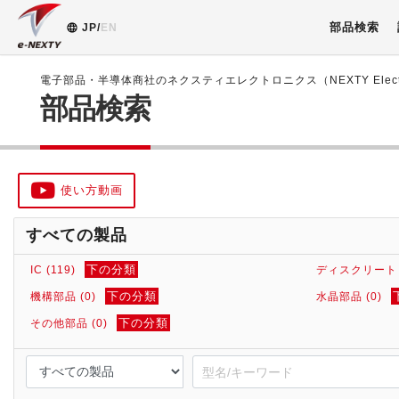
部品検索
JP/
EN
電子部品・半導体商社のネクスティエレクトロニクス（NEXTY Electr
部品検索
使い方動画
すべての製品
下の分類
IC (119)
ディスクリート (
下の分類
機構部品 (0)
水晶部品 (0)
下の分類
その他部品 (0)