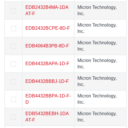
EDB2432B4MA-1DA
EDB2432B4MA-1DA
Micron Technology,
Micron Technology,
AT-F
AT-F
Inc.
Inc.
Micron Technology,
Micron Technology,
EDB2432BCPE-8D-F
EDB2432BCPE-8D-F
Inc.
Inc.
Micron Technology,
Micron Technology,
EDB4064B3PB-8D-F
EDB4064B3PB-8D-F
Inc.
Inc.
Micron Technology,
Micron Technology,
EDB4432BAPA-1D-F
EDB4432BAPA-1D-F
Inc.
Inc.
Micron Technology,
Micron Technology,
EDB4432BBBJ-1D-F
EDB4432BBBJ-1D-F
Inc.
Inc.
EDB4432BBPA-1D-F-
EDB4432BBPA-1D-F-
Micron Technology,
Micron Technology,
D
D
Inc.
Inc.
EDB5432BEBH-1DA
EDB5432BEBH-1DA
Micron Technology,
Micron Technology,
AT-F
AT-F
Inc.
Inc.