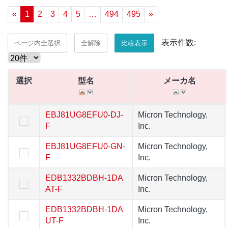
«
1
2
3
4
5
…
494
495
»
表示件数:
ページ内全選択
全解除
比較表示
選択
選択
型名
型名
メーカ名
メーカ名
選択
型名
メーカ名
EBJ81UG8EFU0-DJ-
EBJ81UG8EFU0-DJ-
Micron Technology,
Micron Technology,
F
F
Inc.
Inc.
EBJ81UG8EFU0-GN-
EBJ81UG8EFU0-GN-
Micron Technology,
Micron Technology,
F
F
Inc.
Inc.
EDB1332BDBH-1DA
EDB1332BDBH-1DA
Micron Technology,
Micron Technology,
AT-F
AT-F
Inc.
Inc.
EDB1332BDBH-1DA
EDB1332BDBH-1DA
Micron Technology,
Micron Technology,
UT-F
UT-F
Inc.
Inc.