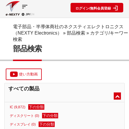
sort
ログイン/無料会員登録
JP/
EN
製品カ
検索機
ブロッ
テゴリ
能
ク図
SPECIAL
information
電子部品・半導体商社のネクスティエレクトロニクス
CONTENT
（NEXTY Electronics）
» 部品検索 »
カテゴリ/キーワー
IC
RFアン
ブロック
e-
検索
ネクスト
プ検索
図機能概
NEXTY
ディスク
部品検索
テクノロ
要
カタログ
リート
レベルダ
ジーズ
(PDF)
イアグラ
公開ブロ
ディスプ
セミナ
ム作成
ック図
e-
レイ
ー・イベ
NEXTY
複数型名
Myブロ
受動部品
ント
概要
をまとめ
ック図
使い方動画
機構部品
(PDF)
て探す
※会員限
水晶部品
e-
類似品検
定
すべての製品
NEXTY使
機能部品
索
い方動画
電源部品
搭載メー
カー一覧
その他部
下の分類
IC (9,872)
部品検索
品
編
下の分類
ディスクリート (0)
ブロック
下の分類
ディスプレイ (0)
図編