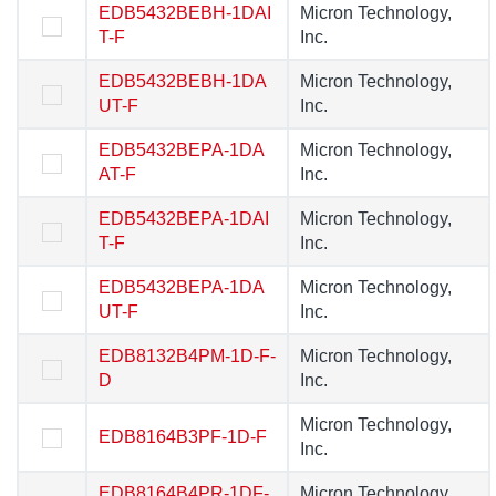
EDB5432BEBH-1DAI
EDB5432BEBH-1DAI
Micron Technology,
Micron Technology,
T-F
T-F
Inc.
Inc.
EDB5432BEBH-1DA
EDB5432BEBH-1DA
Micron Technology,
Micron Technology,
UT-F
UT-F
Inc.
Inc.
EDB5432BEPA-1DA
EDB5432BEPA-1DA
Micron Technology,
Micron Technology,
AT-F
AT-F
Inc.
Inc.
EDB5432BEPA-1DAI
EDB5432BEPA-1DAI
Micron Technology,
Micron Technology,
T-F
T-F
Inc.
Inc.
EDB5432BEPA-1DA
EDB5432BEPA-1DA
Micron Technology,
Micron Technology,
UT-F
UT-F
Inc.
Inc.
EDB8132B4PM-1D-F-
EDB8132B4PM-1D-F-
Micron Technology,
Micron Technology,
D
D
Inc.
Inc.
Micron Technology,
Micron Technology,
EDB8164B3PF-1D-F
EDB8164B3PF-1D-F
Inc.
Inc.
EDB8164B4PR-1DF-
EDB8164B4PR-1DF-
Micron Technology,
Micron Technology,