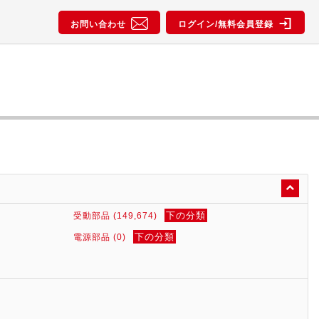
お問い合わせ
ログイン/無料会員登録
下の分類
受動部品 (149,674)
下の分類
電源部品 (0)