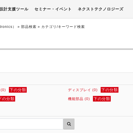
設計支援ツール
セミナー・イベント
ネクストテクノロジーズ
onics）
» 部品検索 »
カテゴリ/キーワード検索
下の分類
下の分類
0)
ディスプレイ (0)
下の分類
下の分類
機能部品 (0)