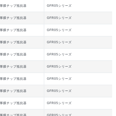
厚膜チップ抵抗器
GFR05シリーズ
厚膜チップ抵抗器
GFR05シリーズ
厚膜チップ抵抗器
GFR05シリーズ
厚膜チップ抵抗器
GFR05シリーズ
厚膜チップ抵抗器
GFR05シリーズ
厚膜チップ抵抗器
GFR05シリーズ
厚膜チップ抵抗器
GFR05シリーズ
厚膜チップ抵抗器
GFR05シリーズ
厚膜チップ抵抗器
GFR05シリーズ
厚膜チップ抵抗器
GFR05シリーズ