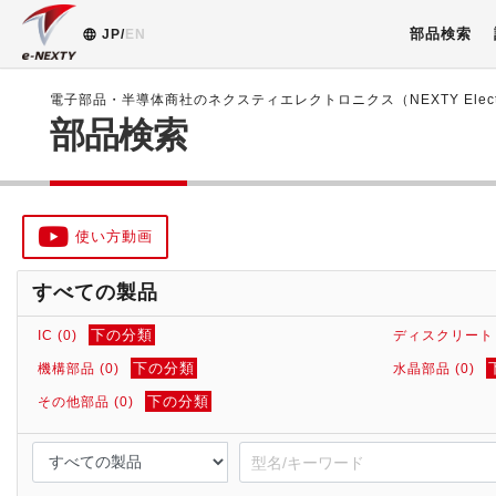
部品検索
JP/
EN
電子部品・半導体商社のネクスティエレクトロニクス（NEXTY Electr
部品検索
使い方動画
すべての製品
下の分類
IC (0)
ディスクリート (
下の分類
機構部品 (0)
水晶部品 (0)
下の分類
その他部品 (0)