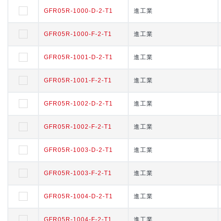
GFR05R-1000-D-2-T1
GFR05R-1000-D-2-T1
進工業
進工業
GFR05R-1000-F-2-T1
GFR05R-1000-F-2-T1
進工業
進工業
GFR05R-1001-D-2-T1
GFR05R-1001-D-2-T1
進工業
進工業
GFR05R-1001-F-2-T1
GFR05R-1001-F-2-T1
進工業
進工業
GFR05R-1002-D-2-T1
GFR05R-1002-D-2-T1
進工業
進工業
GFR05R-1002-F-2-T1
GFR05R-1002-F-2-T1
進工業
進工業
GFR05R-1003-D-2-T1
GFR05R-1003-D-2-T1
進工業
進工業
GFR05R-1003-F-2-T1
GFR05R-1003-F-2-T1
進工業
進工業
GFR05R-1004-D-2-T1
GFR05R-1004-D-2-T1
進工業
進工業
GFR05R-1004-F-2-T1
GFR05R-1004-F-2-T1
進工業
進工業