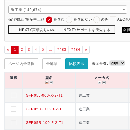
進工業 (149,674)
保守/廃止/生産中止品
を含む
を含めない
のみ
AEC
NEXTY実績ありのみ
NEXTYサポートを優先する
会
«
1
2
3
4
5
…
7483
7484
»
表示件数:
ページ内全選択
全解除
比較表示
選択
選択
型名
型名
メーカ名
メーカ名
選択
型名
メーカ名
GFR05J-000-X-2-T1
GFR05J-000-X-2-T1
進工業
進工業
GFR05R-100-D-2-T1
GFR05R-100-D-2-T1
進工業
進工業
GFR05R-100-F-2-T1
GFR05R-100-F-2-T1
進工業
進工業