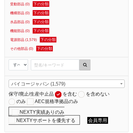
下の分類
受動部品 (0)
下の分類
機構部品 (0)
下の分類
水晶部品 (0)
下の分類
機能部品 (0)
下の分類
電源部品 (1,579)
下の分類
その他部品 (0)
バイコージャパン (1,579)
保守/廃止/生産中止品
を含む
を含めない
のみ
AEC規格準拠品のみ
NEXTY実績ありのみ
NEXTYサポートを優先する
会員専用