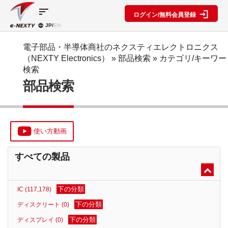
sort
ログイン/無料会員登録
JP/
EN
製品カ
検索機
ブロッ
テゴリ
能
ク図
SPECIAL
information
電子部品・半導体商社のネクスティエレクトロニクス
CONTENT
（NEXTY Electronics）
» 部品検索 »
カテゴリ/キーワー
IC
RFアン
ブロック
e-
検索
ネクスト
プ検索
図機能概
NEXTY
ディスク
部品検索
テクノロ
要
カタログ
リート
レベルダ
ジーズ
(PDF)
イアグラ
公開ブロ
ディスプ
セミナ
ム作成
ック図
e-
レイ
ー・イベ
NEXTY
複数型名
Myブロ
受動部品
ント
概要
をまとめ
ック図
使い方動画
機構部品
(PDF)
て探す
※会員限
水晶部品
e-
類似品検
定
すべての製品
NEXTY使
機能部品
索
い方動画
電源部品
搭載メー
カー一覧
その他部
下の分類
IC (117,178)
部品検索
品
編
下の分類
ディスクリート (0)
ブロック
下の分類
ディスプレイ (0)
図編