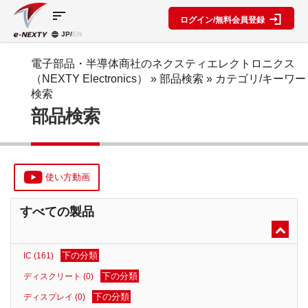
sort
ログイン/無料会員登録
JP/
EN
製品カ
検索機
ブロッ
テゴリ
能
ク図
SPECIAL
information
電子部品・半導体商社のネクスティエレクトロニクス
CONTENT
（NEXTY Electronics）
» 部品検索 »
カテゴリ/キーワー
IC
RFアン
ブロック
e-
検索
ネクスト
プ検索
図機能概
NEXTY
ディスク
部品検索
テクノロ
要
カタログ
リート
レベルダ
ジーズ
(PDF)
イアグラ
公開ブロ
ディスプ
セミナ
ム作成
ック図
e-
レイ
ー・イベ
NEXTY
複数型名
Myブロ
受動部品
ント
概要
をまとめ
ック図
使い方動画
機構部品
(PDF)
て探す
※会員限
水晶部品
e-
類似品検
定
すべての製品
NEXTY使
機能部品
索
い方動画
電源部品
搭載メー
カー一覧
その他部
下の分類
IC (161)
部品検索
品
編
下の分類
ディスクリート (0)
ブロック
下の分類
ディスプレイ (0)
図編