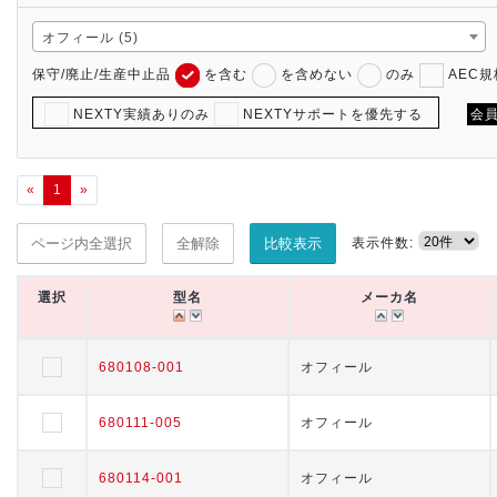
オフィール (5)
保守/廃止/生産中止品
を含む
を含めない
のみ
AEC
NEXTY実績ありのみ
NEXTYサポートを優先する
会
«
1
»
表示件数:
ページ内全選択
全解除
比較表示
選択
選択
型名
型名
メーカ名
メーカ名
選択
型名
メーカ名
680108-001
680108-001
オフィール
オフィール
680111-005
680111-005
オフィール
オフィール
680114-001
680114-001
オフィール
オフィール