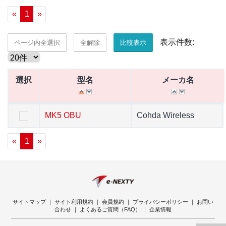
«
1
»
表示件数:
ページ内全選択
全解除
比較表示
選択
選択
型名
型名
メーカ名
メーカ名
選択
型名
メーカ名
MK5 OBU
MK5 OBU
Cohda Wireless
Cohda Wireless
«
1
»
サイトマップ
｜
サイト利用規約
｜
会員規約
｜
プライバシーポリシー
｜
お問い
合わせ
｜
よくあるご質問（FAQ）
｜
企業情報