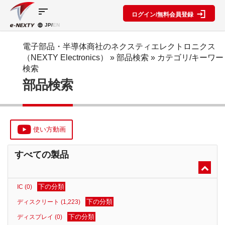
sort
ログイン/無料会員登録
JP/
EN
製品カ
検索機
ブロッ
テゴリ
能
ク図
SPECIAL
information
電子部品・半導体商社のネクスティエレクトロニクス
CONTENT
（NEXTY Electronics）
» 部品検索 »
カテゴリ/キーワー
IC
RFアン
ブロック
e-
検索
ネクスト
プ検索
図機能概
NEXTY
ディスク
部品検索
テクノロ
要
カタログ
リート
レベルダ
ジーズ
(PDF)
イアグラ
公開ブロ
ディスプ
セミナ
ム作成
ック図
e-
レイ
ー・イベ
NEXTY
複数型名
Myブロ
受動部品
ント
概要
をまとめ
ック図
使い方動画
機構部品
(PDF)
て探す
※会員限
水晶部品
e-
類似品検
定
すべての製品
NEXTY使
機能部品
索
い方動画
電源部品
搭載メー
カー一覧
その他部
下の分類
IC (0)
部品検索
品
編
下の分類
ディスクリート (1,223)
ブロック
下の分類
ディスプレイ (0)
図編