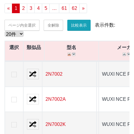
«
1
2
3
4
5
…
61
62
»
表示件数:
ページ内全選択
全解除
比較表示
選択
選択
類似品
類似品
型名
型名
メーカ
選択
類似品
型名
メーカ
2N7002
2N7002
WUXI NCE P
2N7002A
2N7002A
WUXI NCE P
2N7002K
2N7002K
WUXI NCE P