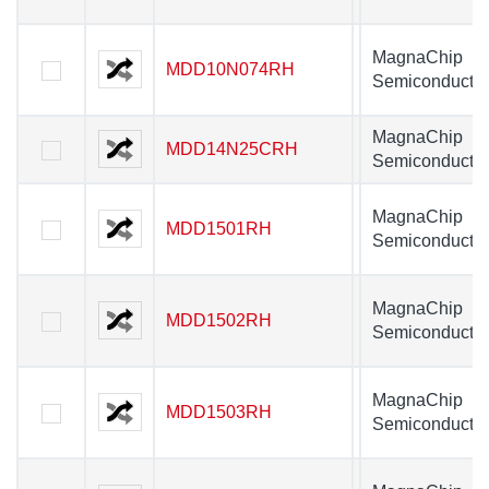
MagnaChip
MDD10N074RH
MDD10N074RH
Semiconductor
MagnaChip
MDD14N25CRH
MDD14N25CRH
Semiconductor
MagnaChip
MDD1501RH
MDD1501RH
Semiconductor
MagnaChip
MDD1502RH
MDD1502RH
Semiconductor
MagnaChip
MDD1503RH
MDD1503RH
Semiconductor