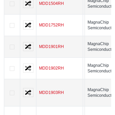
MagnaChip
MDD1504RH
MDD1504RH
Semiconductor
MagnaChip
MDD1752RH
MDD1752RH
Semiconductor
MagnaChip
MDD1901RH
MDD1901RH
Semiconductor
MagnaChip
MDD1902RH
MDD1902RH
Semiconductor
MagnaChip
MDD1903RH
MDD1903RH
Semiconductor