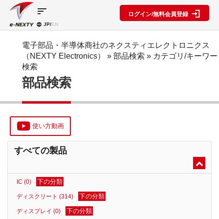
sort
ログイン/無料会員登録
JP/
EN
製品カ
検索機
ブロッ
テゴリ
能
ク図
SPECIAL
information
電子部品・半導体商社のネクスティエレクトロニクス
CONTENT
（NEXTY Electronics）
» 部品検索 »
カテゴリ/キーワー
IC
RFアン
ブロック
e-
検索
ネクスト
プ検索
図機能概
NEXTY
ディスク
部品検索
テクノロ
要
カタログ
リート
レベルダ
ジーズ
(PDF)
イアグラ
公開ブロ
ディスプ
セミナ
ム作成
ック図
e-
レイ
ー・イベ
NEXTY
複数型名
Myブロ
受動部品
ント
概要
をまとめ
ック図
使い方動画
機構部品
(PDF)
て探す
※会員限
水晶部品
e-
類似品検
定
すべての製品
NEXTY使
機能部品
索
い方動画
電源部品
搭載メー
カー一覧
その他部
下の分類
IC (0)
部品検索
品
編
下の分類
ディスクリート (314)
ブロック
下の分類
ディスプレイ (0)
図編