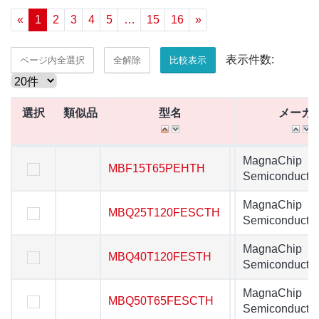
«
1
2
3
4
5
…
15
16
»
表示件数:
ページ内全選択
全解除
比較表示
選択
選択
類似品
類似品
型名
型名
メーカ
選択
類似品
型名
メーカ
MagnaChip
MBF15T65PEHTH
MBF15T65PEHTH
Semiconductor
MagnaChip
MBQ25T120FESCTH
MBQ25T120FESCTH
Semiconductor
MagnaChip
MBQ40T120FESTH
MBQ40T120FESTH
Semiconductor
MagnaChip
MBQ50T65FESCTH
MBQ50T65FESCTH
Semiconductor