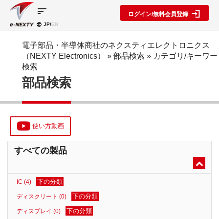
sort
ログイン/無料会員登録
JP/
EN
製品カ
検索機
ブロッ
テゴリ
能
ク図
SPECIAL
information
電子部品・半導体商社のネクスティエレクトロニクス
CONTENT
（NEXTY Electronics）
» 部品検索 »
カテゴリ/キーワー
IC
RFアン
ブロック
e-
検索
ネクスト
プ検索
図機能概
NEXTY
ディスク
部品検索
テクノロ
要
カタログ
リート
レベルダ
ジーズ
(PDF)
イアグラ
公開ブロ
ディスプ
セミナ
ム作成
ック図
e-
レイ
ー・イベ
NEXTY
複数型名
Myブロ
受動部品
ント
概要
をまとめ
ック図
使い方動画
機構部品
(PDF)
て探す
※会員限
水晶部品
e-
類似品検
定
すべての製品
NEXTY使
機能部品
索
い方動画
電源部品
搭載メー
カー一覧
その他部
下の分類
IC (4)
部品検索
品
編
下の分類
ディスクリート (0)
ブロック
下の分類
ディスプレイ (0)
図編