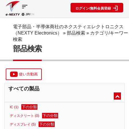
sort
ログイン/無料会員登録
JP/
EN
製品カ
検索機
ブロッ
テゴリ
能
ク図
SPECIAL
information
電子部品・半導体商社のネクスティエレクトロニクス
CONTENT
（NEXTY Electronics）
» 部品検索 »
カテゴリ/キーワー
IC
RFアン
ブロック
e-
検索
ネクスト
プ検索
図機能概
NEXTY
ディスク
部品検索
テクノロ
要
カタログ
リート
レベルダ
ジーズ
(PDF)
イアグラ
公開ブロ
ディスプ
セミナ
ム作成
ック図
e-
レイ
ー・イベ
NEXTY
複数型名
Myブロ
受動部品
ント
概要
をまとめ
ック図
使い方動画
機構部品
(PDF)
て探す
※会員限
水晶部品
e-
類似品検
定
すべての製品
NEXTY使
機能部品
索
い方動画
電源部品
搭載メー
カー一覧
その他部
下の分類
IC (1)
部品検索
品
編
下の分類
ディスクリート (0)
ブロック
下の分類
ディスプレイ (5)
図編