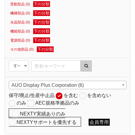
下の分類
受動部品 (0)
下の分類
機構部品 (0)
下の分類
水晶部品 (0)
下の分類
機能部品 (0)
下の分類
電源部品 (0)
下の分類
その他部品 (0)
AUO Display Plus Corporation (6)
保守/廃止/生産中止品
を含む
を含めない
のみ
AEC規格準拠品のみ
NEXTY実績ありのみ
NEXTYサポートを優先する
会員専用