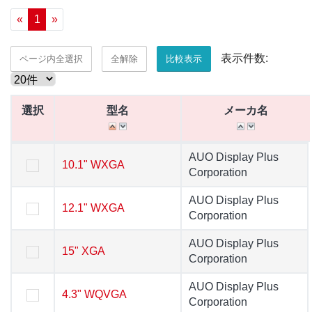
«
1
»
表示件数:
ページ内全選択
全解除
比較表示
選択
選択
型名
型名
メーカ名
メーカ名
選択
型名
メーカ名
AUO Display Plus
AUO Display Plus
10.1" WXGA
10.1" WXGA
Corporation
Corporation
AUO Display Plus
AUO Display Plus
12.1" WXGA
12.1" WXGA
Corporation
Corporation
AUO Display Plus
AUO Display Plus
15" XGA
15" XGA
Corporation
Corporation
AUO Display Plus
AUO Display Plus
4.3" WQVGA
4.3" WQVGA
Corporation
Corporation