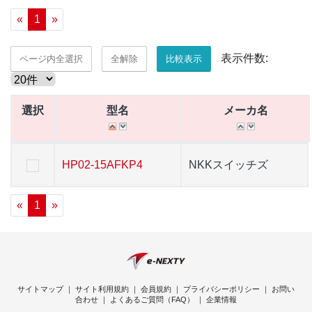
«
1
»
表示件数:
ページ内全選択
全解除
比較表示
選択
選択
型名
型名
メーカ名
メーカ名
選択
型名
メーカ名
HP02-15AFKP4
HP02-15AFKP4
NKKスイッチズ
NKKスイッチズ
«
1
»
サイトマップ
｜
サイト利用規約
｜
会員規約
｜
プライバシーポリシー
｜
お問い
合わせ
｜
よくあるご質問（FAQ）
｜
企業情報