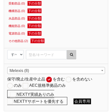
下の分類
受動部品 (0)
下の分類
機構部品 (0)
下の分類
水晶部品 (0)
下の分類
機能部品 (0)
下の分類
電源部品 (0)
下の分類
その他部品 (2)
Melexis (8)
保守/廃止/生産中止品
を含む
を含めない
のみ
AEC規格準拠品のみ
NEXTY実績ありのみ
NEXTYサポートを優先する
会員専用