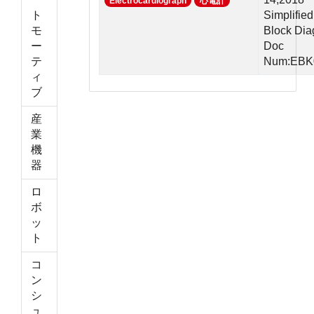
Electrocardiograph
心電計
ト
Simplified
モ
Block Di
ー
Doc
テ
Num:EBK
ィ
ブ
産
業
機
器
ロ
ボ
ッ
ト
コ
ン
シ
ュ