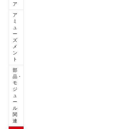
ア
ア
ミ
ュ
ー
ズ
メ
ン
ト
部
品・
モ
ジ
ュ
ー
ル
関
連