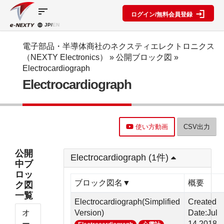
sort
ログイン/無料会員登録
JP/
EN
製品カ
検索機
ブロッ
テゴリ
能
ク図
SPECIAL
information
電子部品・半導体商社のネクスティエレクトロニクス
CONTENT
（NEXTY Electronics）
»
公開ブロック図
»
IC
RFアン
ブロック
e-
Electrocardiograph
ネクスト
プ検索
図機能概
NEXTY
ディスク
Electrocardiograph
テクノロ
要
カタログ
リート
レベルダ
ジーズ
(PDF)
イアグラ
公開ブロ
ディスプ
セミナ
ム作成
ック図
e-
レイ
ー・イベ
NEXTY
複数型名
Myブロ
受動部品
ント
概要
使い方動画
CSV出力
をまとめ
ック図
機構部品
(PDF)
て探す
※会員限
水晶部品
e-
類似品検
定
公開
NEXTY使
Electrocardiograph (1件)
機能部品
索
中ブ
い方動画
電源部品
搭載メー
ロッ
カー一覧
その他部
ブロック図名▼
概要
ク図
部品検索
品
一覧
編
Electrocardiograph(Simplified
Created
ブロック
オ
Version)
Date:Jul
図編
ー
14,2018