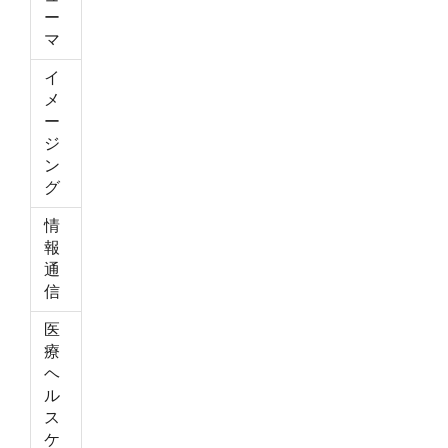
ー
マ
イ
メ
ー
ジ
ン
グ
情
報
通
信
医
療
ヘ
ル
ス
ケ